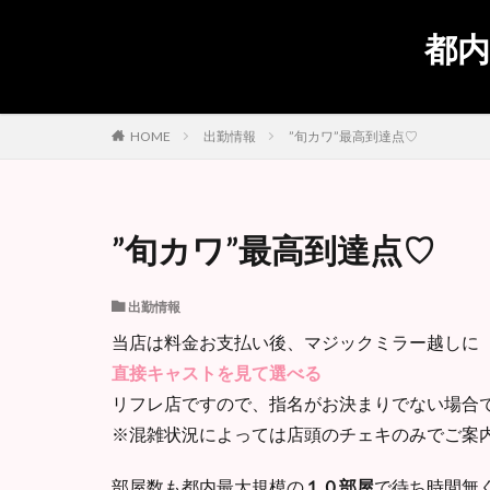
都内
出勤情報
”旬カワ”最高到達点♡
HOME
”旬カワ”最高到達点♡
出勤情報
当店は料金お支払い後、マジックミラー越しに
直接キャストを見て選べる
リフレ店ですので、指名がお決まりでない場合
※混雑状況によっては店頭のチェキのみでご案
部屋数も都内最大規模の
１０部屋
で待ち時間無