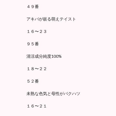
４９番
アキバが嵌る萌えテイスト
１６〜２３
９５番
清涼成分純度100%
１８〜２２
５２番
未熟な色気と母性がバクハツ
１６〜２１