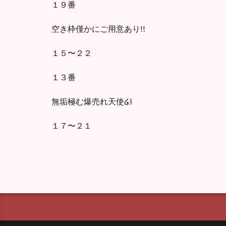
１９番
空き枠僅かにご用意あり!!
１５〜２２
１３番
無垢極む爆売れ天使໒꒱
１７〜２１