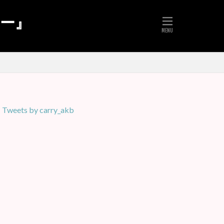
リー』
Tweets by carry_akb