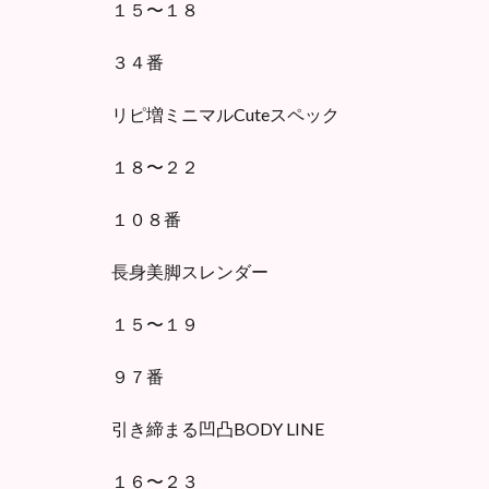
１５〜１８
３４番
リピ増ミニマルCuteスペック
１８〜２２
１０８番
長身美脚スレンダー
１５〜１９
９７番
引き締まる凹凸BODY LINE
１６〜２３