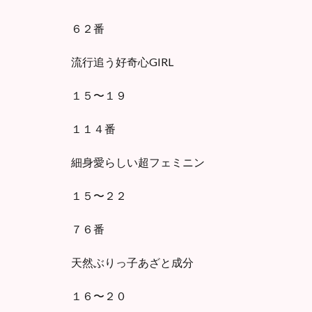
６２番
流行追う好奇心GIRL
１５〜１９
１１４番
細身愛らしい超フェミニン
１５〜２２
７６番
天然ぶりっ子あざと成分
１６〜２０