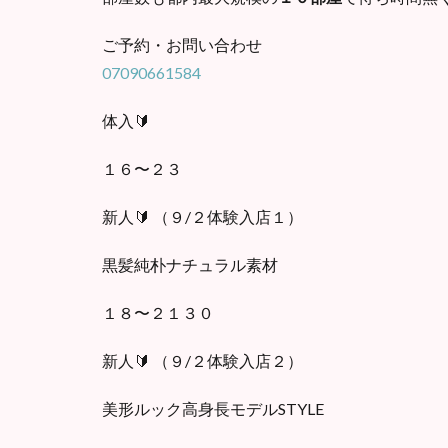
ご予約・お問い合わせ
07090661584
体入🔰
１６〜２３
新人🔰 （９/２体験入店１）
黒髪純朴ナチュラル素材
１８〜２１３０
新人🔰 （９/２体験入店２）
美形ルック高身長モデルSTYLE