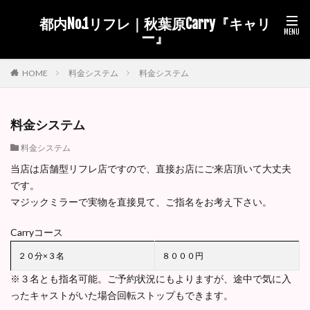
都内No.1リフレ｜秋葉原Carry『キャリ
ー』
料金システム
料金システム
HOME
料金システム
料金システム
当店は店舗型リフレ店ですので、直接お店にご来店頂いて大丈夫
です。
マジックミラーで実物を直接見て、ご指名をお考え下さい。
Carryコース
２０分×３名
８０００円
※３名とも指名可能。ご予約状況にもよりますが、途中で気に入
ったキャストがいた場合回転ストップもできます。