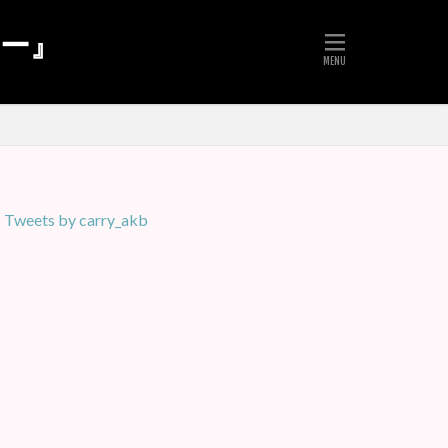
リー』
Tweets by carry_akb