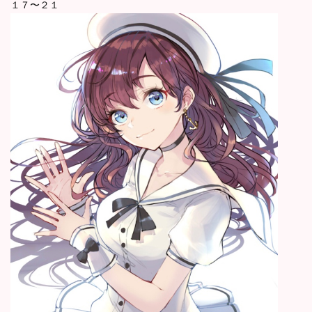
１７〜２１