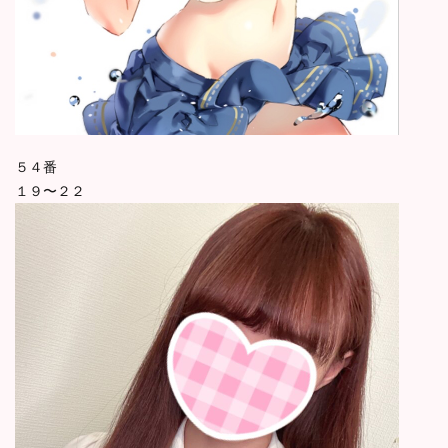
５４番
１９〜２２