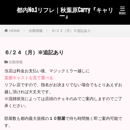
都内No.1リフレ｜秋葉原Carry『キャリ
ー』
出勤情報
６/２４（月）※追記あり
HOME
６/２４（月）※追記あり
出勤情報
当店は料金お支払い後、マジックミラー越しに
直接キャストを見て選べる
リフレ店ですので、指名がお決まりでない場合でもとりあえずお
越し頂ければ大丈夫です。
※混雑状況によっては店頭のチェキのみでご案内しますのでご了
承ください。
部屋数も都内最大規模の
１０部屋
で待ち時間無く即ご案内可能で
す。