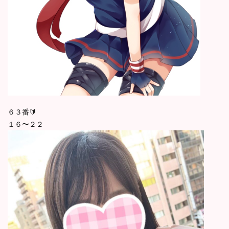
６３番🔰
１６〜２２