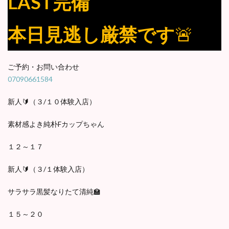
LAST完備
本日見逃し厳禁です
🚨
ご予約・お問い合わせ
07090661584
新人🔰（３/１０体験入店）
素材感よき純朴Fカップちゃん
１２～１７
新人🔰（３/１体験入店）
サラサラ黒髪なりたて清純🏫
１５～２０