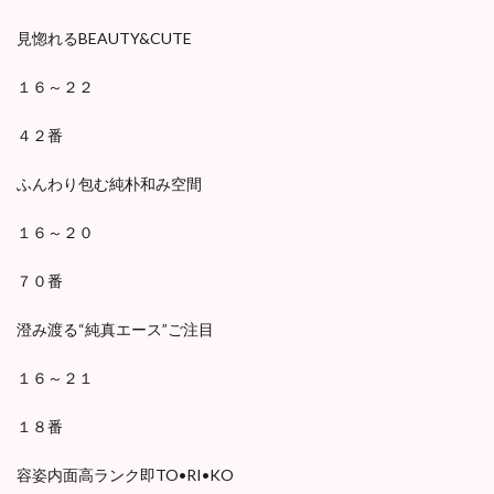
見惚れるBEAUTY&CUTE
１６～２２
４２番
ふんわり包む純朴和み空間
１６～２０
７０番
澄み渡る“純真エース”ご注目
１６～２１
１８番
容姿内面高ランク即TO•RI•KO