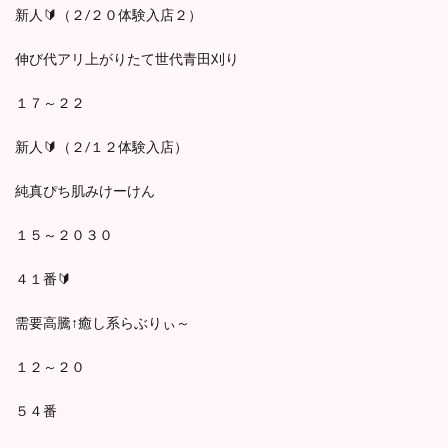
新人🔰（２/２０体験入店２）
伸び代アリ上がりたて世代青田刈り
１７～２２
新人🔰（２/１２体験入店）
純真ぴち肌みけーけん
１５～２０３０
４１番🔰
需要高騰↑癒し系らぶりぃ～
１２～２０
５４番