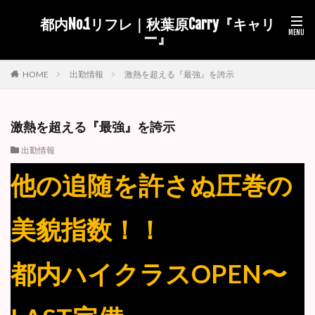
都内No.1リフレ｜秋葉原Carry『キャリ
ー』
出勤情報
激熱を超える『最強』を誇示
HOME
激熱を超える『最強』を誇示
出勤情報
他の追随を許さぬ圧巻の
美貌指数！！
都内ハイクラスOPEN〜