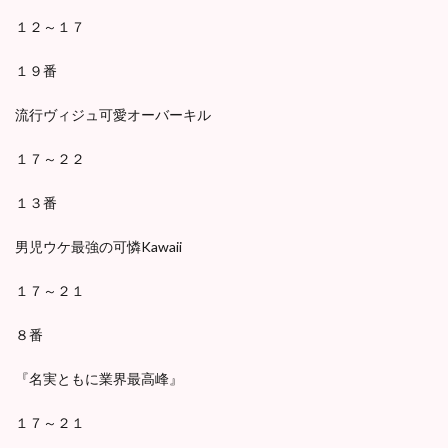
１２～１７
１９番
流行ヴィジュ可愛オーバーキル
１７～２２
１３番
男児ウケ最強の可憐Kawaii
１７～２１
８番
『名実ともに業界最高峰』
１７～２１