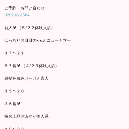
ご予約・お問い合わせ
07090661584
新人🔰 （５/２２体験入店）
ぱっちりお目目のFreshニューカマー
１７〜２１
５７番🔰 （４/２３体験入店）
黒髪色白みけーけん素人
１５〜２０
３６番🔰
極お上品お淑やか美人系
１８〜２２