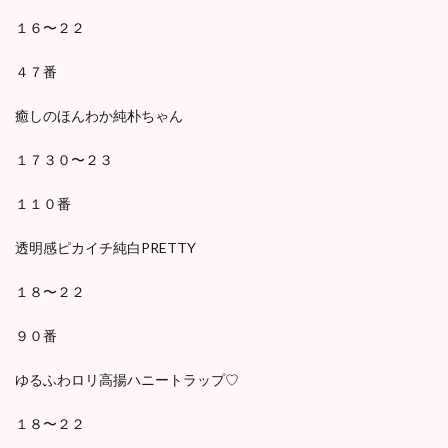
１６〜２２
４７番
癒しのほんわか純朴ちゃん
１７３０〜２３
１１０番
透明感ピカイチ純白PRETTY
１８〜２２
９０番
ゆるふわロリ高揚ハニートラップ♡
１８〜２２