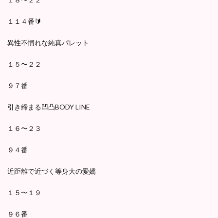
１１４番🔰
異性不慣れな純真パレット
１５〜２２
９７番
引き締まる凹凸BODY LINE
１６〜２３
９４番
近距離で近づく等身大の愛嬌
１５〜１９
９６番