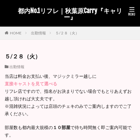
都内No.1リフレ｜秋葉原Carry『キャリ
ー』
出勤情報
５/２８（火）
HOME
５/２８（火）
出勤情報
当店は料金お支払い後、マジックミラー越しに
直接キャストを見て選べる
リフレ店ですので、指名がお決まりでない場合でもとりあえずお
越し頂ければ大丈夫です。
※混雑状況によっては店頭のチェキのみでご案内しますのでご了
承ください。
部屋数も都内最大規模の
１０部屋
で待ち時間無く即ご案内可能で
す。