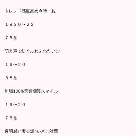
トレンド感度高め今時一粒
１８３０〜２２
７６番
萌え声で紡ぐふわふわたいむ
１６〜２０
５８番
無垢100%天真爛漫スマイル
１６〜２０
７５番
透明感と実る爆○いざご対面