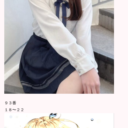
９３番
１８〜２２