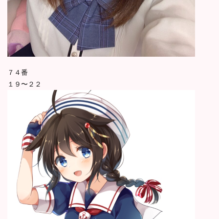
７４番
１９〜２２