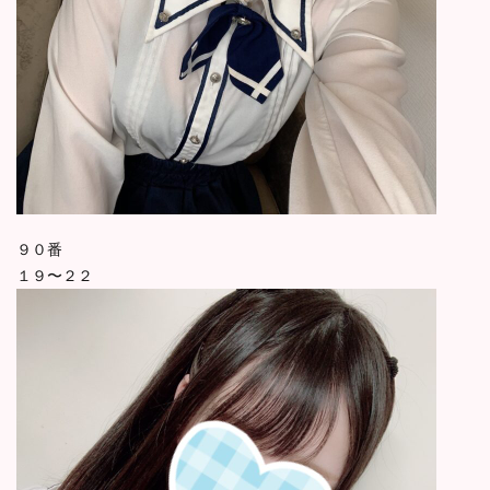
９０番
１９〜２２