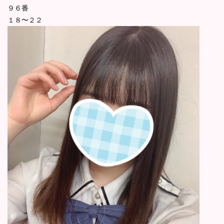
９６番
１８〜２２