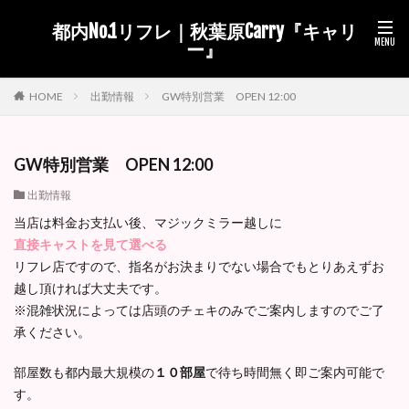
都内No.1リフレ｜秋葉原Carry『キャリ
ー』
出勤情報
GW特別営業 OPEN 12:00
HOME
GW特別営業 OPEN 12:00
出勤情報
当店は料金お支払い後、マジックミラー越しに
直接キャストを見て選べる
リフレ店ですので、指名がお決まりでない場合でもとりあえずお
越し頂ければ大丈夫です。
※混雑状況によっては店頭のチェキのみでご案内しますのでご了
承ください。
部屋数も都内最大規模の
１０部屋
で待ち時間無く即ご案内可能で
す。