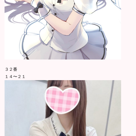
３２番
１４〜２１