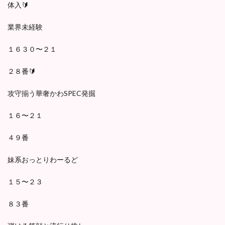
体入🔰
業界未経験
１６３０〜２１
２８番🔰
攻守揃う華奢かわSPEC発掘
１６〜２１
４９番
妹系おっとりわーるど
１５〜２３
８３番