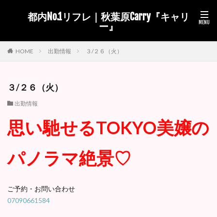
都内No.1リフレ｜秋葉原Carry『キャリ
ー』
出勤情報
３/２６（火）
HOME
３/２６（火）
出勤情報
思い馳せるTOKYO美嬢の
パノラマ絶景♡
ご予約・お問い合わせ
07090661584