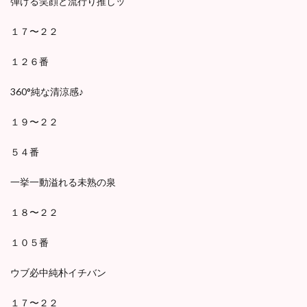
弾ける笑顔と流行り推しッ
１７〜２２
１２６番
360°純な清涼感♪
１９〜２２
５４番
一挙一動溢れる未熟の泉
１８〜２２
１０５番
ウブ必中純朴イチバン
１７〜２２