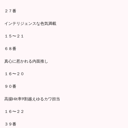
２７番
インテリジェンスな色気満載
１５〜２１
６８番
真心に惹かれる内面推し
１６〜２０
９０番
高揚Hit率9割越えゆるカワ担当
１６〜２２
３９番