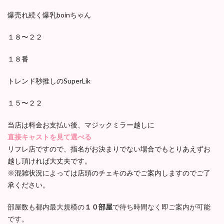
爆売れ続く爆乳boinちゃん
１８〜２２
１８番
トレンド秒推しのSuperLik
１５〜２２
当店は料金お支払い後、マジックミラー越しに
直接キャストを見て選べる
リフレ店ですので、指名がお決まりでない場合でもとりあえずお
越し頂ければ大丈夫です。
※混雑状況によっては店頭のチェキのみでご案内しますのでご了
承ください。
部屋数も都内最大規模の
１０部屋
で待ち時間なく即ご案内が可能
です。