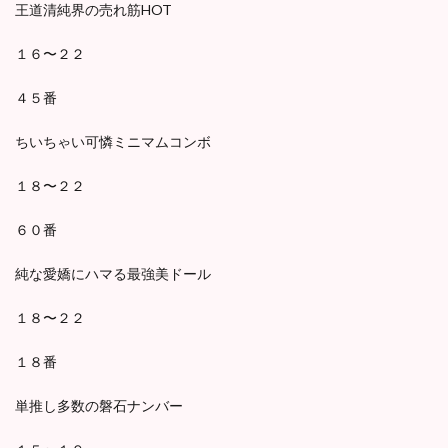
王道清純界の売れ筋HOT
１６〜２２
４５番
ちいちゃい可憐ミニマムコンボ
１８〜２２
６０番
純な愛嬌にハマる最強美ドール
１８〜２２
１８番
単推し多数の磐石ナンバー