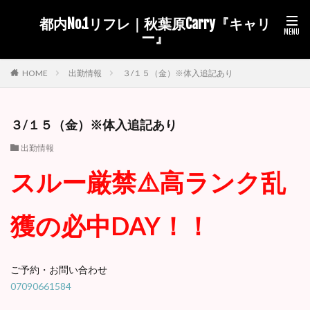
都内No.1リフレ｜秋葉原Carry『キャリ
ー』
出勤情報
３/１５（金）※体入追記あり
HOME
３/１５（金）※体入追記あり
出勤情報
スルー厳禁⚠️高ランク乱
獲の必中DAY！！
ご予約・お問い合わせ
07090661584