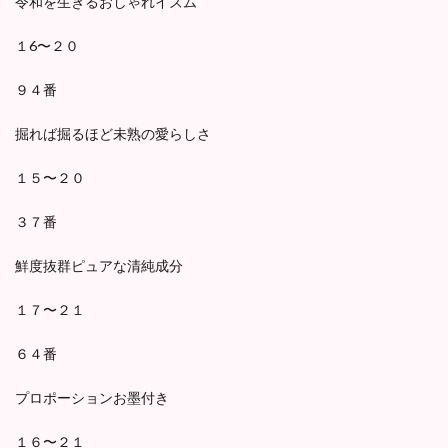
令和を生きるおしゃれイズム
１6〜２０
９４番
掘れば掘るほど未熟の愛らしさ
１５〜２０
３７番
鮮度抜群ピュアな清純成分
１７〜２１
６４番
プロポーションお墨付き
１６〜２１