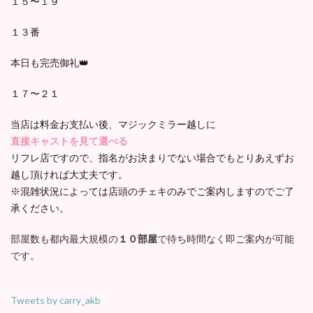
１５〜１９
１３番
本日も完売御礼👑
１７〜２１
当店は料金お支払い後、マジックミラー越しに
直接キャストを見て選べる
リフレ店ですので、指名がお決まりでない場合でもとりあえずお
越し頂ければ大丈夫です。
※混雑状況によっては店頭のチェキのみでご案内しますのでご了
承ください。
部屋数も都内最大規模の
１０部屋
で待ち時間なく即ご案内が可能
です。
Tweets by carry_akb