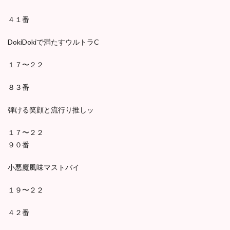
４１番
DokiDokiで満たすウルトラC
１７〜２２
８３番
弾ける笑顔と流行り推しッ
１７〜２２
９０番
小悪魔風味マストバイ
１９〜２２
４２番