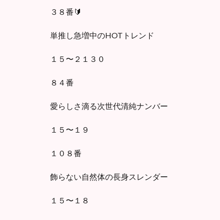
３８番🔰
単推し急増中のHOTトレンド
１５〜２１３０
８４番
愛らしさ滴る次世代清純ナンバー
１５〜１９
１０８番
飾らない自然体の長身スレンダー
１５〜１８