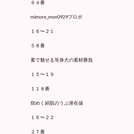
６４番
mimore_mon0929プロポ
１６〜２１
５８番
素で魅せる等身大の素材勝負
１５〜１９
１１８番
煌めく絹肌のうぶ潜在値
１６〜２２
２７番