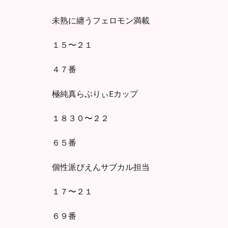
未熟に纏うフェロモン満載
１５〜２１
４７番
極純真らぶりぃEカップ
１８３０〜２２
６５番
個性派ぴえんサブカル担当
１７〜２１
６９番