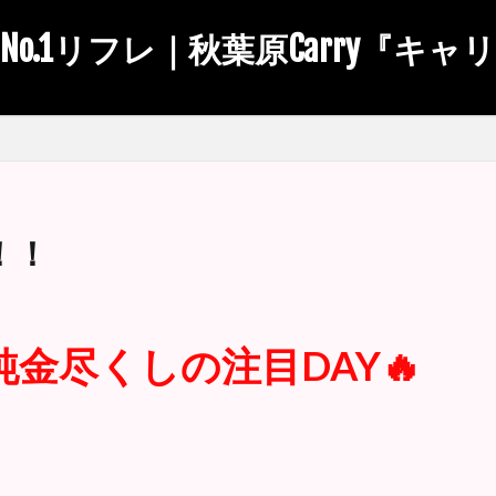
No.1リフレ｜秋葉原Carry『キャ
！！
金尽くしの注目DAY🔥