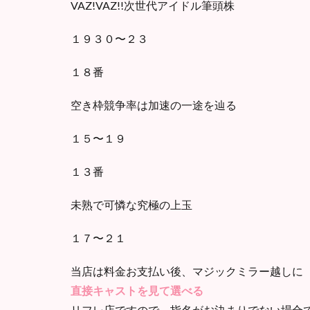
VAZ!VAZ!!次世代アイドル筆頭株
１９３０〜２３
１８番
空き枠競争率は加速の一途を辿る
１５〜１９
１３番
未熟で可憐な究極の上玉
１７〜２１
当店は料金お支払い後、マジックミラー越しに
直接キャストを見て選べる
リフレ店ですので、指名がお決まりでない場合