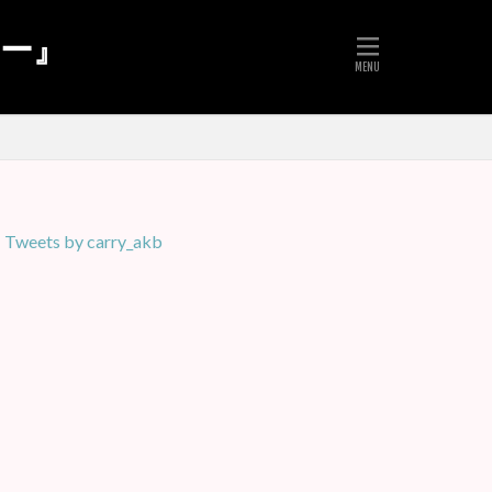
リー』
Tweets by carry_akb