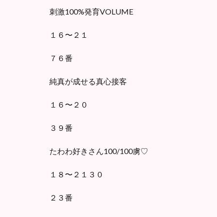
刺激100%発育VOLUME
１６〜２１
７６番
純真が成せる真心接客
１６〜２０
３９番
たわわ好きさん100/100虜♡
１８〜２１３０
２３番