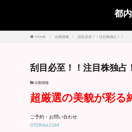
都内
出勤情報
刮目必至！！注目株独占！！
HOME
刮目必至！！注目株独占
出勤情報
超厳選の美貌が彩る純
ご予約・お問い合わせ
07090661584