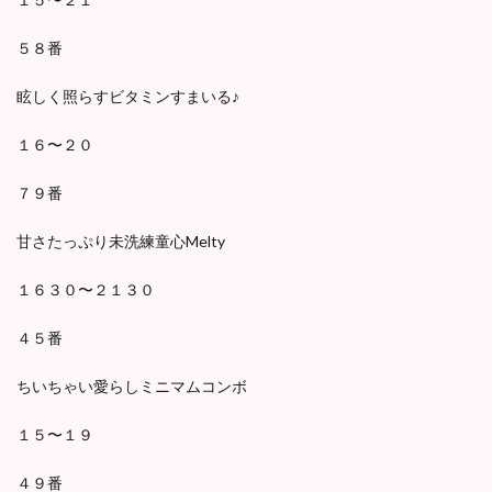
５８番
眩しく照らすビタミンすまいる♪
１６〜２０
７９番
甘さたっぷり未洗練童心Melty
１６３０〜２１３０
４５番
ちいちゃい愛らしミニマムコンボ
１５〜１９
４９番