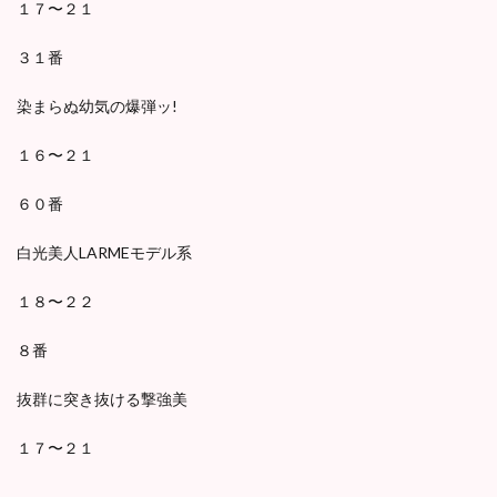
１７〜２１
３１番
染まらぬ幼気の爆弾ッ!
１６〜２１
６０番
白光美人LARMEモデル系
１８〜２２
８番
抜群に突き抜ける撃強美
１７〜２１