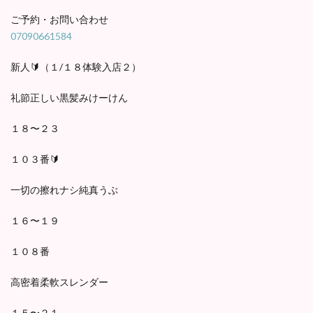
ご予約・お問い合わせ
07090661584
新人🔰（１/１８体験入店２）
礼節正しい黒髪みけーけん
１８〜２３
１０３番🔰
一切の擦れナシ純真うぶ
１６〜１９
１０８番
高密着柔軟スレンダー
１５〜２１