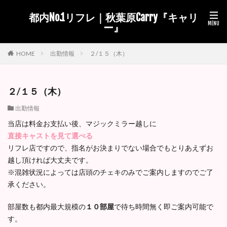
都内No.1リフレ｜秋葉原Carry『キャリ
ー』
出勤情報
２/１５（木）
HOME
２/１５（木）
出勤情報
当店は料金お支払い後、マジックミラー越しに
直接キャストを見て選べる
リフレ店ですので、指名がお決まりでない場合でもとりあえずお
越し頂ければ大丈夫です。
※混雑状況によっては店頭のチェキのみでご案内しますのでご了
承ください。
部屋数も都内最大規模の
１０部屋
で待ち時間無く即ご案内可能で
す。