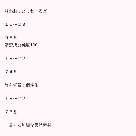
妹系おっとりわーるど
１５〜２３
９５番
清楚成分純度100
１８〜２２
７４番
飾らず貫く個性派
１８〜２２
７３番
一貫する無垢な天然素材