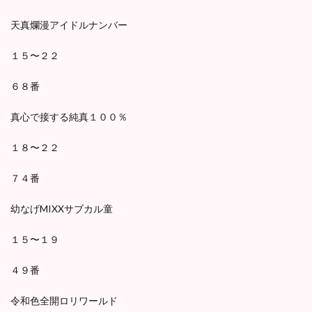
天真爛漫アイドルナンバー
１５〜２２
６８番
真心で接する純真１００％
１８〜２２
７４番
幼なげMIXXサブカル童
１５〜１９
４９番
令和色全開ロリワールド