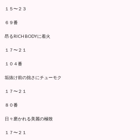
１５〜２３
６９番
昂るRICH BODYに着火
１７〜２１
１０４番
垢抜け前の拙さにチューモク
１７〜２１
８０番
日々磨かれる美麗の極致
１７〜２１