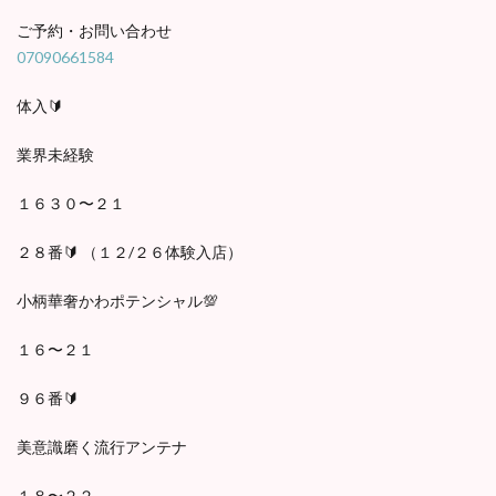
ご予約・お問い合わせ
07090661584
体入🔰
業界未経験
１６３０〜２１
２８番🔰 （１２/２６体験入店）
小柄華奢かわポテンシャル💯
１６〜２１
９６番🔰
美意識磨く流行アンテナ
１８〜２２