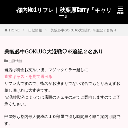
都内No.1リフレ｜秋葉原Carry『キャリ
ー』
出勤情報
美貌必中GOKUJO大混戦♡※追記２名あり
HOME
美貌必中GOKUJO大混戦♡※追記２名あり
出勤情報
当店は料金お支払い後、マジックミラー越しに
直接キャストを見て選べる
リフレ店ですので、指名がお決まりでない場合でもとりあえずお
越し頂ければ大丈夫です。
※混雑状況によっては店頭のチェキのみでご案内しますのでご了
承ください。
部屋数も都内最大規模の
１０部屋
で待ち時間無く即ご案内可能で
す。