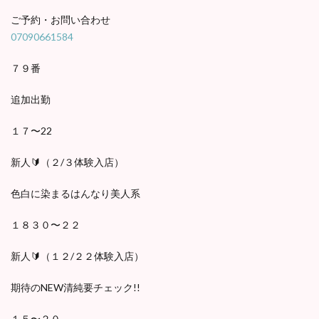
ご予約・お問い合わせ
07090661584
７９番
追加出勤
１７〜22
新人🔰（２/３体験入店）
色白に染まるはんなり美人系
１８３０〜２２
新人🔰（１２/２２体験入店）
期待のNEW清純要チェック!!
１５〜２０