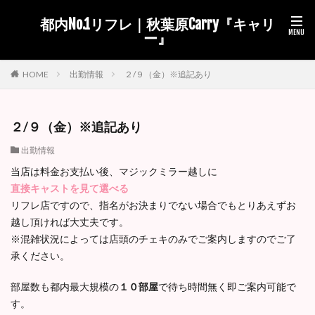
都内No.1リフレ｜秋葉原Carry『キャリ
ー』
出勤情報
２/９（金）※追記あり
HOME
２/９（金）※追記あり
出勤情報
当店は料金お支払い後、マジックミラー越しに
直接キャストを見て選べる
リフレ店ですので、指名がお決まりでない場合でもとりあえずお
越し頂ければ大丈夫です。
※混雑状況によっては店頭のチェキのみでご案内しますのでご了
承ください。
部屋数も都内最大規模の
１０部屋
で待ち時間無く即ご案内可能で
す。