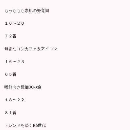
もっちもち素肌の発育期
１６〜２０
７２番
無垢なコンカフェ系アイコン
１６〜２３
６５番
嗜好向き極細30kg台
１８〜２２
８１番
トレンドをゆくR6世代