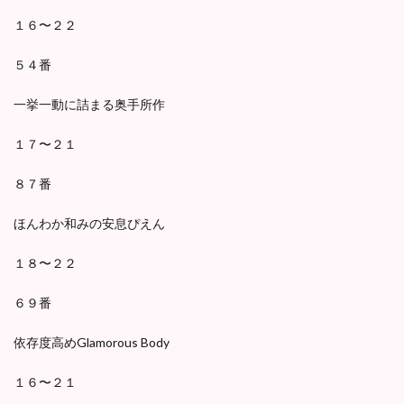
１６〜２２
５４番
一挙一動に詰まる奥手所作
１７〜２１
８７番
ほんわか和みの安息ぴえん
１８〜２２
６９番
依存度高めGlamorous Body
１６〜２１