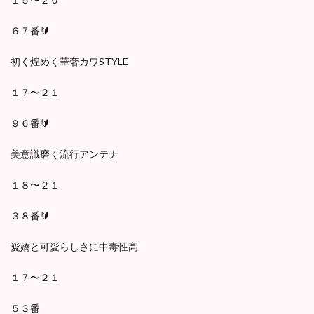
６７番🔰
初く煌めく華奢カワSTYLE
１７〜２１
９６番🔰
美意識磨く流行アンテナ
１８〜２１
３８番🔰
愛嬌と可愛らしさに中毒性高
１７〜２１
５３番