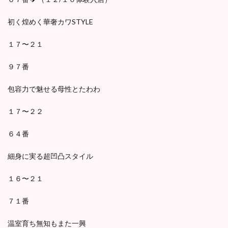
初く煌めく華奢カワSTYLE
１７〜２１
９７番
包容力で魅せる母性とたわわ
１７〜２２
６４番
細身に実る超凹凸スタイル
１６〜２１
７１番
温室育ち無知もまた一興