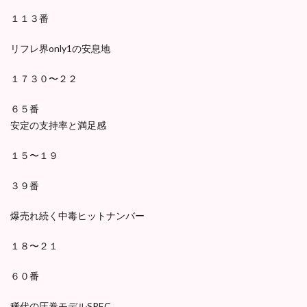
１１３番
リフレ界only1の安息地
１７３０〜２２
６５番
安定の支持率と満足感
１５〜１９
３９番
爆売れ続く中毒ヒットナンバー
１８〜２１
６０番
稀代の圧巻モデルSPEC