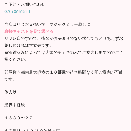
ご予約・お問い合わせ
07090661584
当店は料金お支払い後、マジックミラー越しに
直接キャストを見て選べる
リフレ店ですので、指名がお決まりでない場合でもとりあえずお
越し頂ければ大丈夫です。
※混雑状況によっては店頭のチェキのみでご案内しますのでご了
承ください。
部屋数も都内最大規模の
１０部屋
で待ち時間なく即ご案内が可能
です。
体入🔰
業界未経験
１５３０〜２２
６７番🔰 （１２/１０体験入店）