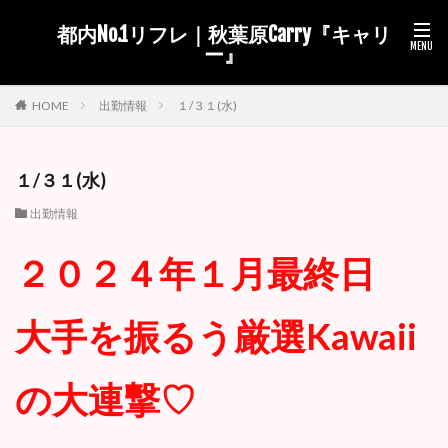
都内No.1リフレ｜秋葉原Carry『キャリ
ー』
出勤情報
１/３１(水)
HOME
１/３１(水)
出勤情報
２０２４年１月最終日
大手を振るう厳選Kawaii
の大連撃♡