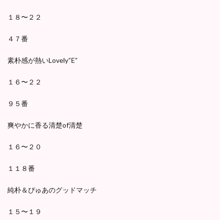
１８〜２２
４７番
素朴感が熱いLovely“E”
１６〜２２
９５番
爽やかに香る清楚of清楚
１６〜２０
１１８番
純朴＆ぴゅあのグッドマッチ
１５〜１９