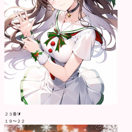
２３番🔰
１９〜２２