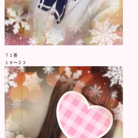
７１番
１９〜２３