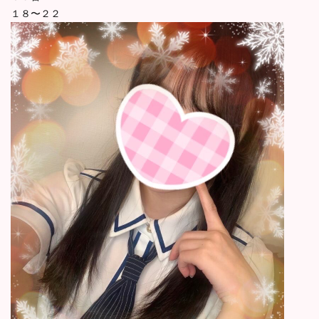
１８〜２２