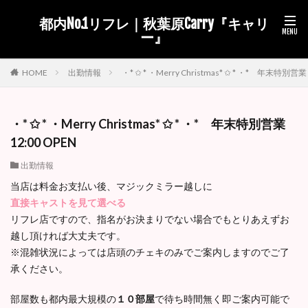
都内No.1リフレ｜秋葉原Carry『キャリ
ー』
出勤情報
・* ✩ * ・Merry Christmas* ✩ * ・* 年末特別営業 
HOME
・* ✩ * ・Merry Christmas* ✩ * ・* 年末特別営業
12:00 OPEN
出勤情報
当店は料金お支払い後、マジックミラー越しに
直接キャストを見て選べる
リフレ店ですので、指名がお決まりでない場合でもとりあえずお
越し頂ければ大丈夫です。
※混雑状況によっては店頭のチェキのみでご案内しますのでご了
承ください。
部屋数も都内最大規模の
１０部屋
で待ち時間無く即ご案内可能で