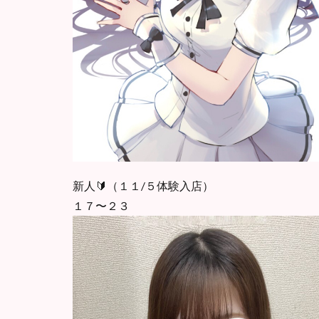
新人🔰（１１/５体験入店）
１７〜２３