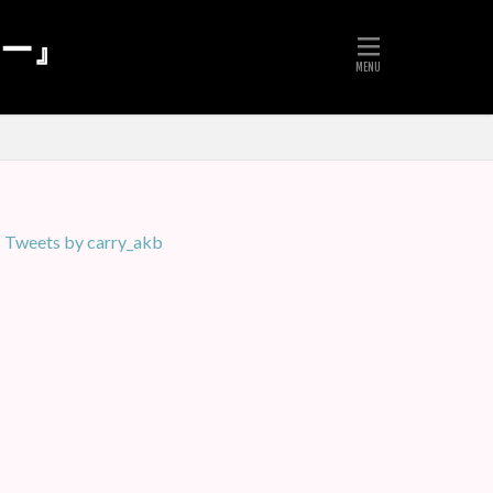
リー』
Tweets by carry_akb