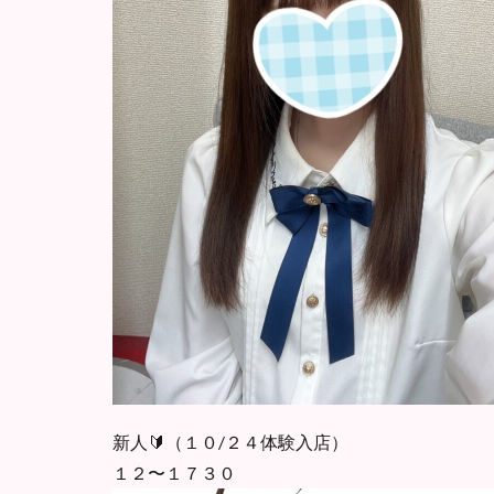
新人🔰（１０/２４体験入店）
１２〜１７３０