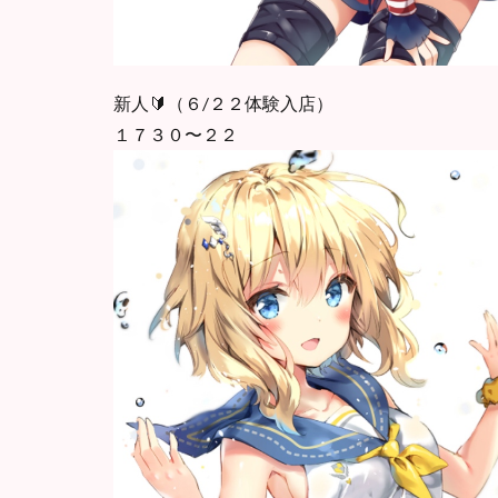
新人🔰（６/２２体験入店）
１７３０〜２２