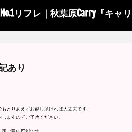
No.1リフレ｜秋葉原Carry『キャ
追記あり
でもとりあえずお越し頂ければ大丈夫です。
内しますのでご了承ください。
く即ご案内可能です。