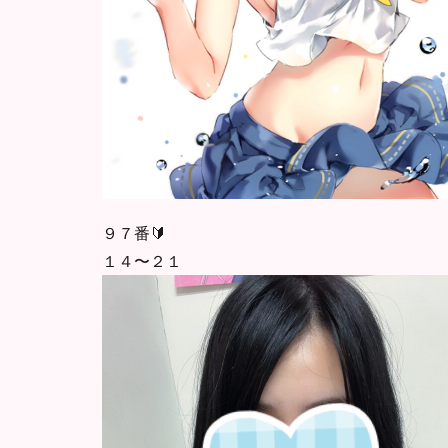
９７番🔰
１４〜２１