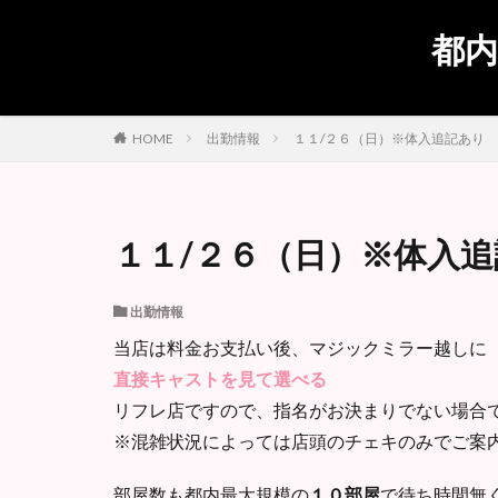
都内
出勤情報
１１/２６（日）※体入追記あり
HOME
１１/２６（日）※体入
出勤情報
当店は料金お支払い後、マジックミラー越しに
直接キャストを見て選べる
リフレ店ですので、指名がお決まりでない場合
※混雑状況によっては店頭のチェキのみでご案
部屋数も都内最大規模の
１０部屋
で待ち時間無