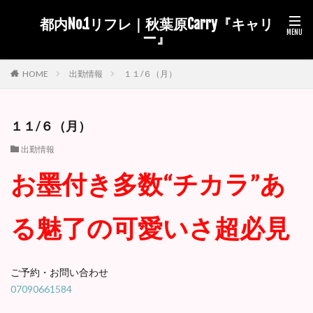
都内No.1リフレ｜秋葉原Carry『キャリ
ー』
出勤情報
１１/６（月）
HOME
１１/６（月）
出勤情報
お墨付き多数“チカラ”あ
る魅了の可愛いさ超必見
ご予約・お問い合わせ
07090661584