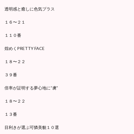
透明感と癒しに色気プラス
１６〜２１
１１０番
煌めくPRETTY FACE
１８〜２２
３９番
倍率が証明する夢心地に“虜”
１８〜２２
１３番
目利きが選ぶ可憐美貌１０選