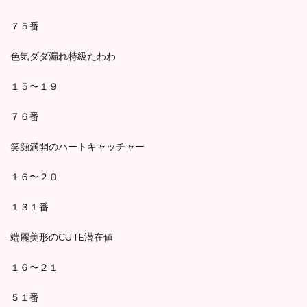
７５番
色気ダダ漏れ特級たわわ
１５〜１９
７６番
笑顔満開のハートキャッチャー
１６〜２０
１３１番
端麗美形のCUTE潜在値
１６〜２１
５１番