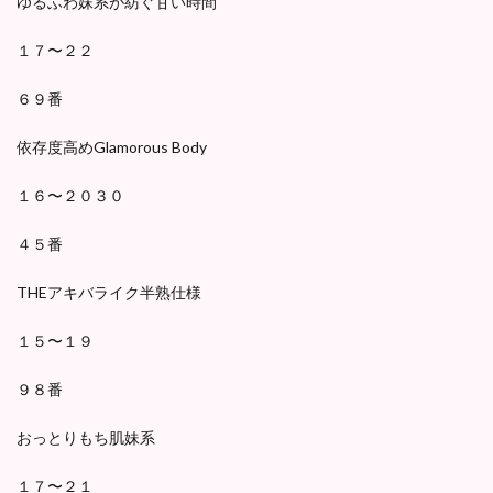
ゆるふわ妹系が紡ぐ甘い時間
１７〜２２
６９番
依存度高めGlamorous Body
１６〜２０３０
４５番
THEアキバライク半熟仕様
１５〜１９
９８番
おっとりもち肌妹系
１７〜２１