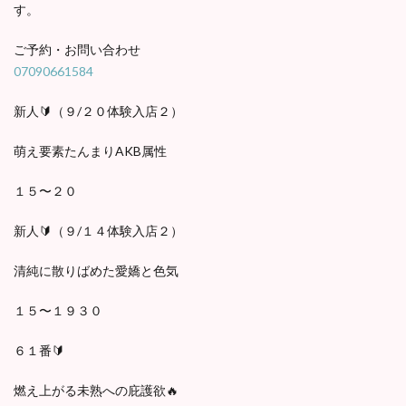
す。
ご予約・お問い合わせ
07090661584
新人🔰（９/２０体験入店２）
萌え要素たんまりAKB属性
１５〜２０
新人🔰（９/１４体験入店２）
清純に散りばめた愛嬌と色気
１５〜１９３０
６１番🔰
燃え上がる未熟への庇護欲🔥