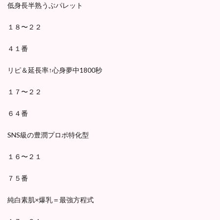
低身長半熟うぶパレット
１８〜２２
４１番
リピ＆延長率↑心身夢中1800秒
１７〜２２
６４番
SNS級の豊潤プロポ特化型
１６〜２１
７５番
純白素肌×爆乳＝最強方程式