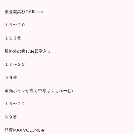
美意識高杉GARLism
１６〜２０
１１３番
規格外の癒しde殿堂入り
１７〜２２
５６番
童顔ボインが導く中毒はくちゅーむ♪
１６〜２２
６９番
発育MAX VOLUME🔥