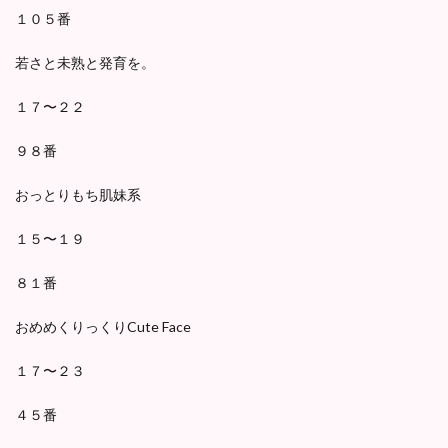
１０５番
若さと未熟と発育を。
１７〜２２
９８番
おっとりもち肌妹系
１５〜１９
８１番
おめめくりっくりCute Face
１７〜２３
４５番