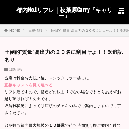
都内No.1リフレ｜秋葉原Carry『キャリ
ー』
出勤情報
圧倒的“質量”高出力の２０名に刮目せよ！！※追
HOME
圧倒的“質量”高出力の２０名に刮目せよ！！※追記
あり
出勤情報
当店は料金お支払い後、マジックミラー越しに
直接キャストを見て選べる
リフレ店ですので、指名がお決まりでない場合でもとりあえずお
越し頂ければ大丈夫です。
※混雑状況によっては店頭のチェキのみでご案内しますのでご了
承ください。
部屋数も都内最大規模の
１０部屋
で待ち時間無く即ご案内可能で