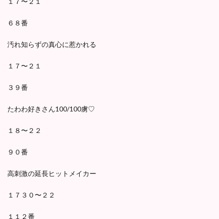
１７〜２１
６８番
汚れ知らずの真心に惹かれる
１７〜２１
３９番
たわわ好きさん100/100虜♡
１８〜２２
９０番
高刺激の延長ヒットメイカー
１７３０〜２２
１１２番