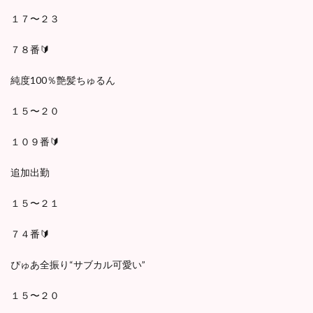
１７〜２３
７８番🔰
純度100％艶髪ちゅるん
１５〜２０
１０９番🔰
追加出勤
１５〜２１
７４番🔰
ぴゅあ全振り“サブカル可愛い”
１５〜２０