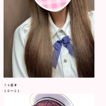
７４番🔰
１６〜２１