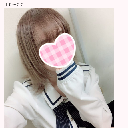
１９〜２２