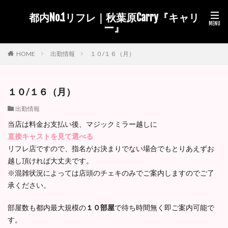
都内No.1リフレ｜秋葉原Carry『キャリ
ー』
出勤情報
１０/１６（月）
HOME
１０/１６（月）
出勤情報
当店は料金お支払い後、マジックミラー越しに
直接キャストを見て選べる
リフレ店ですので、指名がお決まりでない場合でもとりあえずお
越し頂ければ大丈夫です。
※混雑状況によっては店頭のチェキのみでご案内しますのでご了
承ください。
部屋数も都内最大規模の
１０部屋
で待ち時間無く即ご案内可能で
す。