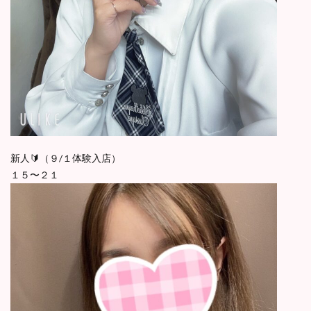
新人🔰（９/１体験入店）
１５〜２１