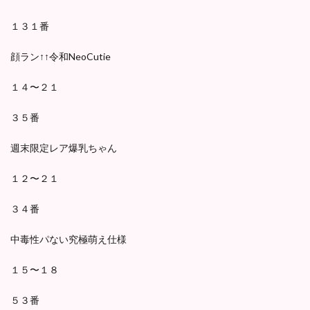
１３１番
顔ラン↑↑令和NeoCutie
１４〜２１
３５番
週末限定レア爆乳ちゃん
１２〜２１
３４番
中毒性パない究極萌え仕様
１５〜１８
５３番