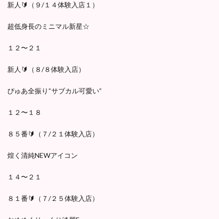
新人🔰（９/１４体験入店１）
超低身長のミニマル新星☆
１２〜２１
新人🔰（８/８体験入店）
ぴゅあ全振り“サブカル可愛い”
１２〜１８
８５番🔰（７/２１体験入店）
煌く清純NEWアイコン
１４〜２１
８１番🔰（７/２５体験入店）