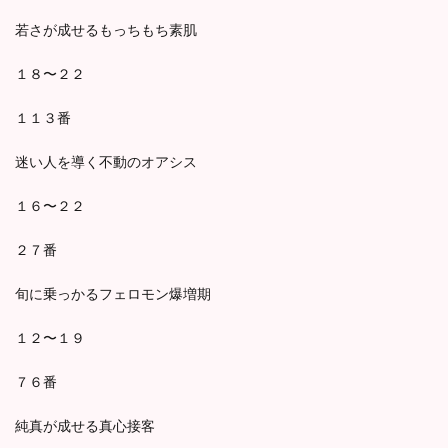
若さが成せるもっちもち素肌
１８〜２２
１１３番
迷い人を導く不動のオアシス
１６〜２２
２７番
旬に乗っかるフェロモン爆増期
１２〜１９
７６番
純真が成せる真心接客