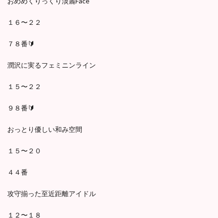
おめめくりっくり淡麗Face
１６〜２２
７８番🔰
潤沢に実るフェミニンライン
１５〜２２
９８番🔰
おっとり優しい和み空間
１５〜２０
４４番
攻守揃った至近距離アイドル
１２〜１８