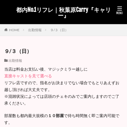
都内No.1リフレ｜秋葉原Carry『キャリ
ー』
出勤情報
９/３（日）
HOME
９/３（日）
出勤情報
当店は料金お支払い後、マジックミラー越しに
直接キャストを見て選べる
リフレ店ですので、指名がお決まりでない場合でもとりあえずお
越し頂ければ大丈夫です。
※混雑状況によっては店頭のチェキのみでご案内しますのでご了
承ください。
部屋数も都内最大規模の
１０部屋
で待ち時間無く即ご案内可能で
す。