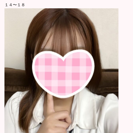
１４〜１８