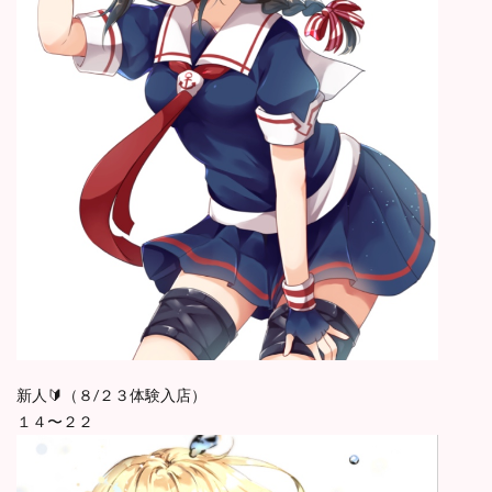
新人🔰（８/２３体験入店）
１４〜２２