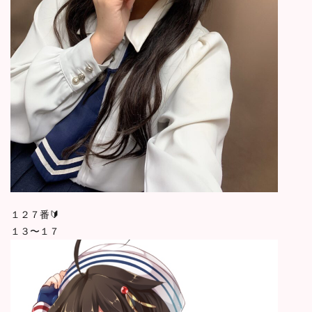
１２７番🔰
１３〜１７