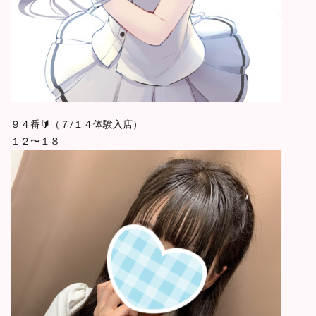
９４番🔰（７/１４体験入店）
１２〜１８