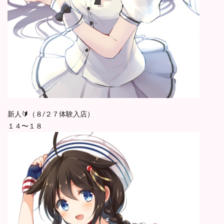
新人🔰（８/２７体験入店）
１４〜１８