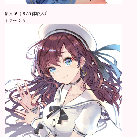
新人🔰（８/５体験入店）
１２〜２３