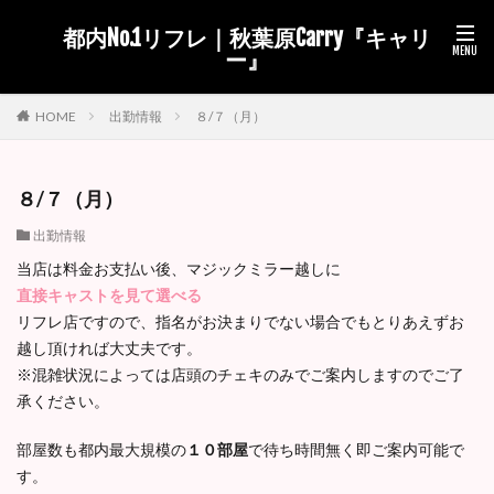
都内No.1リフレ｜秋葉原Carry『キャリ
ー』
出勤情報
８/７（月）
HOME
８/７（月）
出勤情報
当店は料金お支払い後、マジックミラー越しに
直接キャストを見て選べる
リフレ店ですので、指名がお決まりでない場合でもとりあえずお
越し頂ければ大丈夫です。
※混雑状況によっては店頭のチェキのみでご案内しますのでご了
承ください。
部屋数も都内最大規模の
１０部屋
で待ち時間無く即ご案内可能で
す。