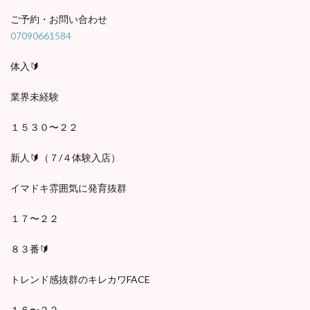
ご予約・お問い合わせ
07090661584
体入🔰
業界未経験
１５３０〜２２
新人🔰（７/４体験入店）
イマドキ雰囲気に発育抜群
１７〜２２
８３番🔰
トレンド感抜群のキレカワFACE
１６〜２２