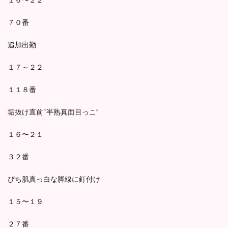
７０番
追加出勤
１７～２２
１１８番
垢抜け直前“半熟真面目っこ”
１６〜２１
３２番
ぴち肌真っ白な脚線に釘付け
１５〜１９
２７番