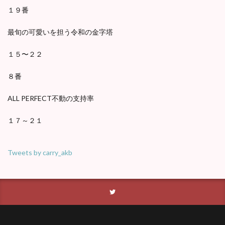
１９番
最旬の可愛いを担う令和の金字塔
１５〜２２
８番
ALL PERFECT不動の支持率
１７～２１
Tweets by carry_akb