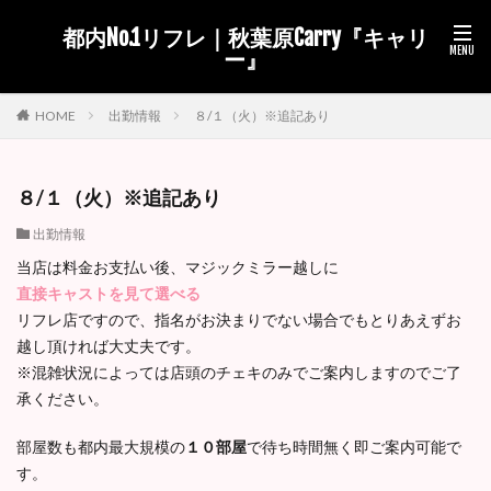
都内No.1リフレ｜秋葉原Carry『キャリ
ー』
出勤情報
８/１（火）※追記あり
HOME
８/１（火）※追記あり
出勤情報
当店は料金お支払い後、マジックミラー越しに
直接キャストを見て選べる
リフレ店ですので、指名がお決まりでない場合でもとりあえずお
越し頂ければ大丈夫です。
※混雑状況によっては店頭のチェキのみでご案内しますのでご了
承ください。
部屋数も都内最大規模の
１０部屋
で待ち時間無く即ご案内可能で
す。