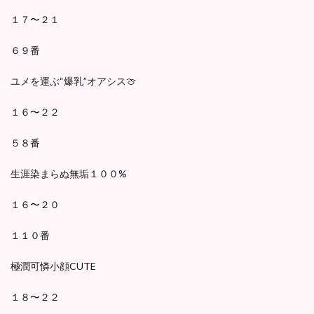
１７〜２１
６９番
ユメを運ぶ“爆乳”オアシス🍈
１６〜２２
５８番
生涯染まらぬ無垢１００%
１６〜２０
１１０番
極潤可憐小顔CUTE
１８〜２２