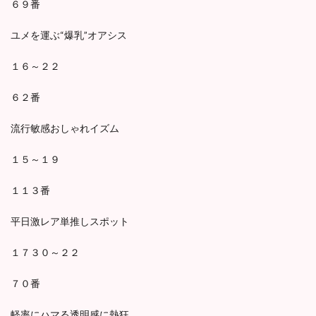
６９番
ユメを運ぶ“爆乳”オアシス
１６～２２
６２番
流行敏感おしゃれイズム
１５～１９
１１３番
平日激レア単推しスポット
１７３０～２２
７０番
軽率にハマる透明感に熱狂