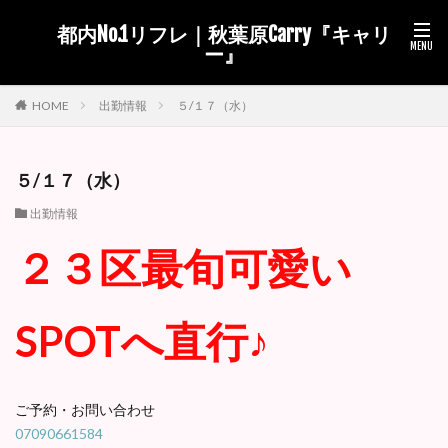
都内No.1リフレ｜秋葉原Carry『キャリ
ー』
出勤情報
５/１７（水）
HOME
５/１７（水）
出勤情報
２３区最旬可愛い
SPOTへ直行♪
ご予約・お問い合わせ
07090661584