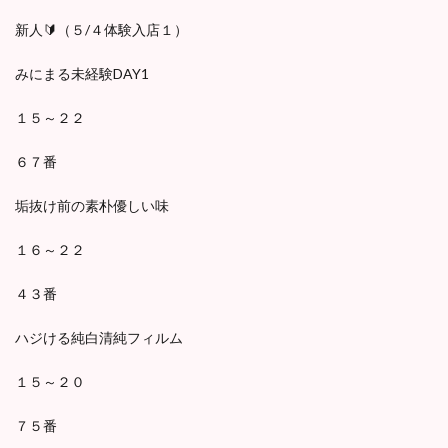
新人🔰（５/４体験入店１）
みにまる未経験DAY1
１５～２２
６７番
垢抜け前の素朴優しい味
１６～２２
４３番
ハジける純白清純フィルム
１５～２０
７５番