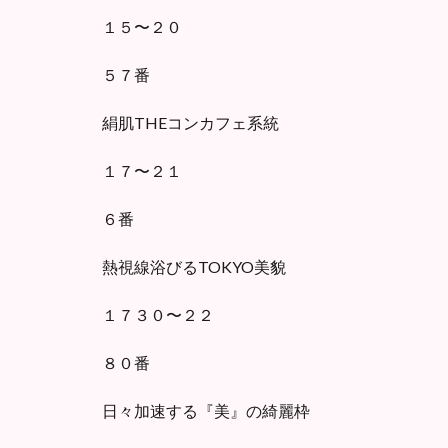
１５〜２０
５７番
絹肌THEコンカフェ系統
１７〜２１
６番
熱視線浴びるTOKYO美貌
１７３０〜２２
８０番
日々加速する『美』の綺麗枠