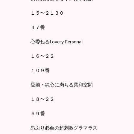
１５〜２１３０
４７番
心委ねるLovery Personal
１６〜２２
１０９番
愛嬌・純心に満ちる柔和空間
１８〜２２
６９番
昂ぶり必至の超刺激グラマラス