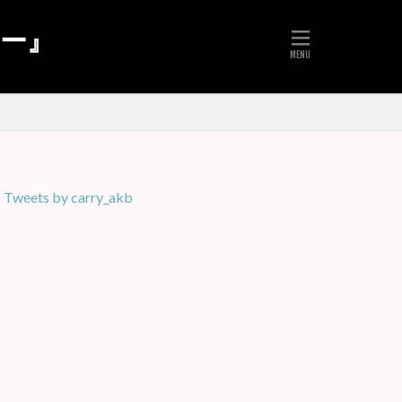
リー』
Tweets by carry_akb