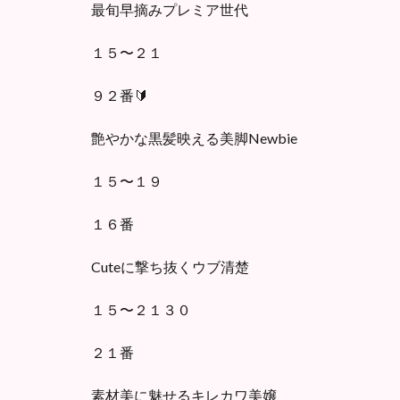
最旬早摘みプレミア世代
１５〜２１
９２番🔰
艶やかな黒髪映える美脚Newbie
１５〜１９
１６番
Cuteに撃ち抜くウブ清楚
１５〜２１３０
２１番
素材美に魅せるキレカワ美嬢