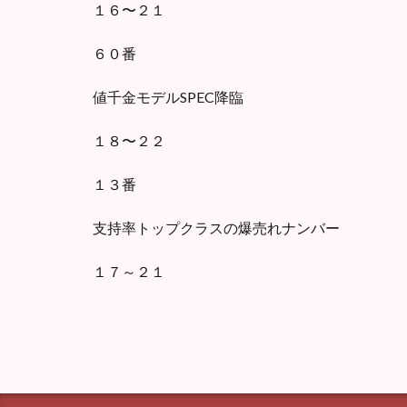
１６〜２１
６０番
値千金モデルSPEC降臨
１８〜２２
１３番
支持率トップクラスの爆売れナンバー
１７～２１