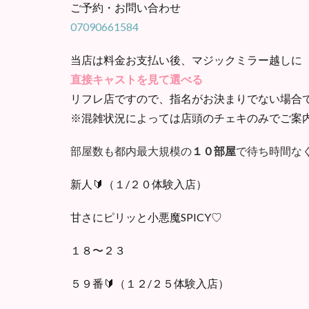
ご予約・お問い合わせ
07090661584
当店は料金お支払い後、マジックミラー越しに
直接キャストを見て選べる
リフレ店ですので、指名がお決まりでない場合
※混雑状況によっては店頭のチェキのみでご案
部屋数も都内最大規模の
１０部屋
で待ち時間な
新人🔰（１/２０体験入店）
甘さにピリッと小悪魔SPICY♡
１８〜２３
５９番🔰（１２/２５体験入店）