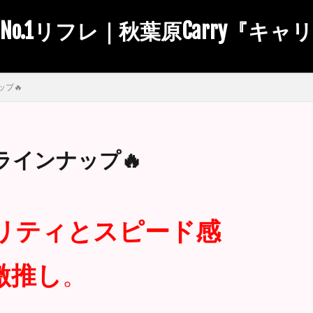
No.1リフレ｜秋葉原Carry『キャ
プ🔥
ラインナップ🔥
リティとスピード感
激推し
。