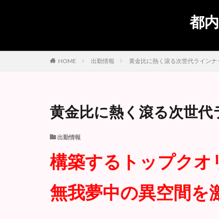
都内
出勤情報
黄金比に熱く滾る次世代ラインナッ
HOME
黄金比に熱く滾る次世代
出勤情報
構築するトップクオ
無我夢中の異空間を