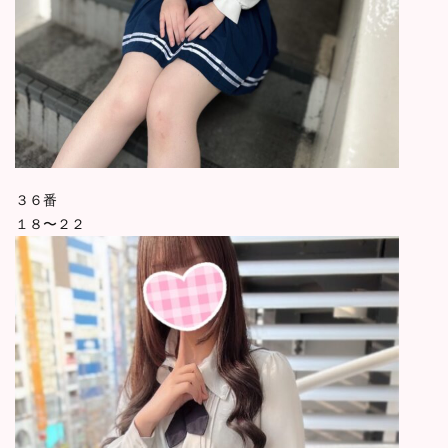
３６番
１８〜２２