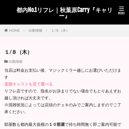
都内No.1リフレ｜秋葉原Carry『キャリ
ー』
出勤情報
１/８（木）
HOME
１/８（木）
出勤情報
当店は料金お支払い後、マジックミラー越しにお選びいただけま
す
直接キャストを見て選べる
リフレ店ですので、指名がお決まりでない場合でもとりあえずお
越し頂ければ大丈夫です。
※混雑状況によっては店頭のチェキのみでご案内しますのでご了
承ください。
部屋数も都内最大規模の
１０部屋
で待ち時間無く即ご案内可能で