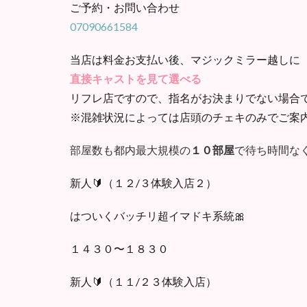
ご予約・お問い合わせ
07090661584
当店は料金お支払い後、マジックミラー越しに
直接キャストを見て選べる
リフレ店ですので、指名がお決まりでない場合
※混雑状況によっては店頭のチェキのみでご案
部屋数も都内最大規模の
１０部屋
で待ち時間な
新人🔰（１２/３体験入店２）
はついくバッチリ超イマドキ系統🎀
１４３０〜１８３０
新人🔰（１１/２３体験入店）