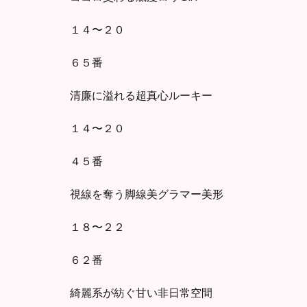
１４〜２０
６５番
清廉に溢れる超真心ルーキー
１４〜２０
４５番
視線を奪う脚線美グラマー美形
１８〜２２
６２番
綺麗系が紡ぐ甘い非日常空間