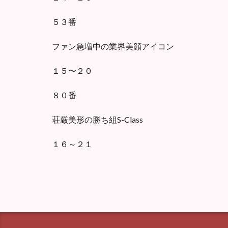
５３番
ファン急増中の業界美顔アイコン
１５〜２０
８０番
荘厳美形の勝ち組S-Class
１６～２１