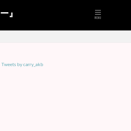
リー』
Tweets by carry_akb