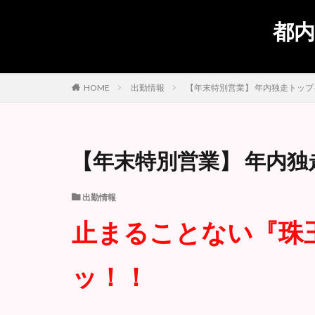
都内
出勤情報
【年末特別営業】 年内独走トップギア 
HOME
【年末特別営業】 年内独走ト
出勤情報
止まることない『珠
ッ！！