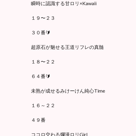
瞬時に認識する甘ロリ×Kawaii
１９〜２３
３０番🔰
超原石が魅せる王道リフレの真髄
１８〜２２
６４番🔰
未熟が成せるみけーけん純心Time
１６～２２
４９番
ココロ交わる爛漫ロリGirl