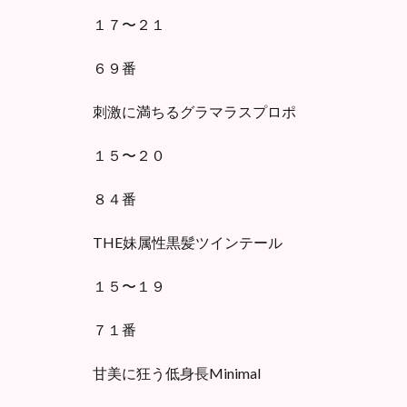
１７〜２１
６９番
刺激に満ちるグラマラスプロポ
１５〜２０
８４番
THE妹属性黒髪ツインテール
１５〜１９
７１番
甘美に狂う低身長Minimal