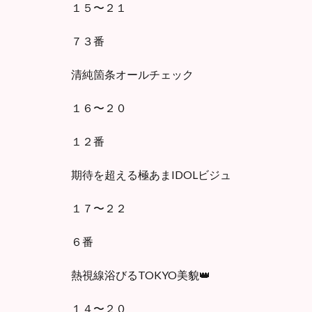
１５〜２１
７３番
清純箇条オールチェック
１６〜２０
１２番
期待を超える極あまIDOLビジュ
１７〜２２
６番
熱視線浴びるTOKYO美貌👑
１４〜２０