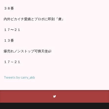
３８番
内外ピカイチ愛嬌とプロポに即刻『虜』
１７〜２１
１３番
爆売れノンストップ可憐天使໒꒱
１７～２１
Tweets by carry_akb