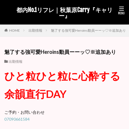
都内No.1リフレ｜秋葉原Carry『キャリ
ー』
出勤情報
魅了する強可愛Heroins動員ーーッ♡※追加あり
HOME
魅了する強可愛Heroins動員ーーッ♡※追加あり
出勤情報
ひと粒ひと粒に心酔する
余韻直行DAY
ご予約・お問い合わせ
07090661584