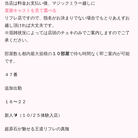
当店は料金お支払い後、マジックミラー越しに
直接キャストを見て選べる
リフレ店ですので、指名がお決まりでない場合でもとりあえずお
越し頂ければ大丈夫です。
※混雑状況によっては店頭のチェキのみでご案内しますのでご了
承ください。
部屋数も都内最大規模の
１０部屋
で待ち時間なく即ご案内が可能
です。
４７番
追加出勤
１６〜２２
新人🔰（１０/２５体験入店）
超原石が魅せる王道リフレの真髄