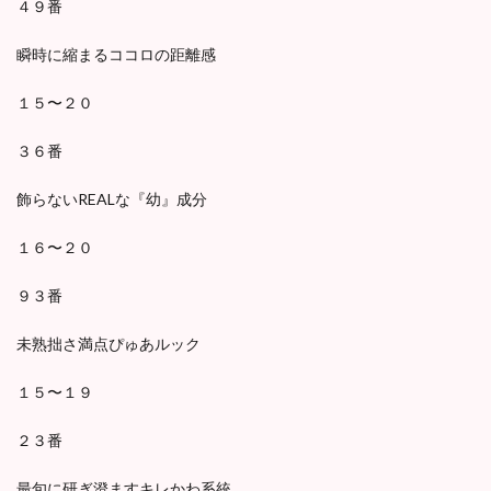
４９番
瞬時に縮まるココロの距離感
１５〜２０
３６番
飾らないREALな『幼』成分
１６〜２０
９３番
未熟拙さ満点ぴゅあルック
１５〜１９
２３番
最旬に研ぎ澄ますキレかわ系統