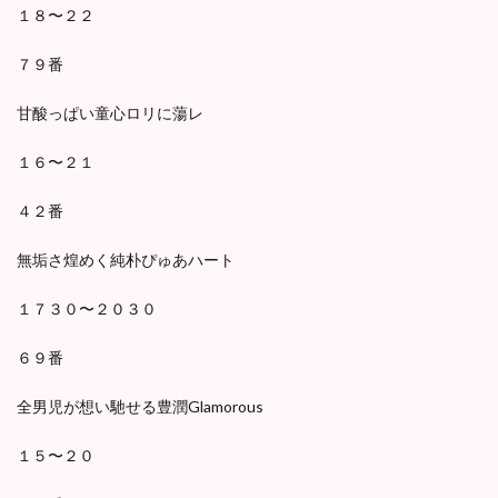
１８〜２２
７９番
甘酸っぱい童心ロリに蕩レ
１６〜２１
４２番
無垢さ煌めく純朴ぴゅあハート
１７３０〜２０３０
６９番
全男児が想い馳せる豊潤Glamorous
１５〜２０