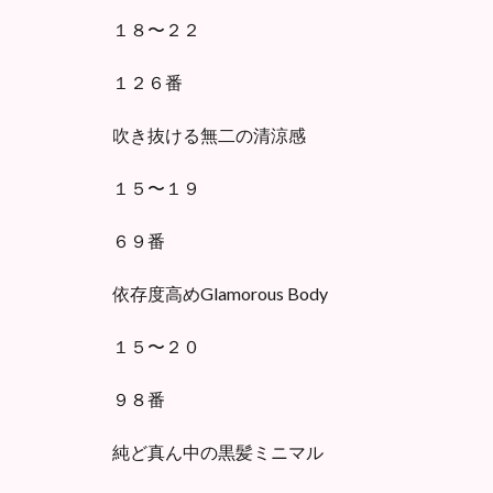
１８〜２２
１２６番
吹き抜ける無二の清涼感
１５〜１９
６９番
依存度高めGlamorous Body
１５〜２０
９８番
純ど真ん中の黒髪ミニマル