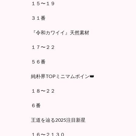
１５〜１９
３１番
『令和カワイイ』天然素材
１７〜２２
５６番
純朴界TOPミニマムボイン👑
１８〜２２
６番
王道を辿る2025注目新星
１６〜２１３０