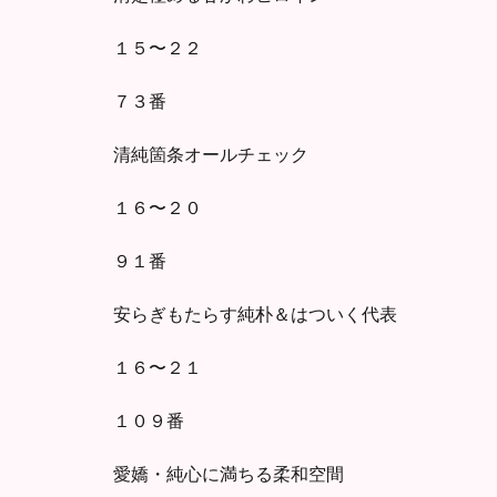
１５〜２２
７３番
清純箇条オールチェック
１６〜２０
９１番
安らぎもたらす純朴＆はついく代表
１６〜２１
１０９番
愛嬌・純心に満ちる柔和空間