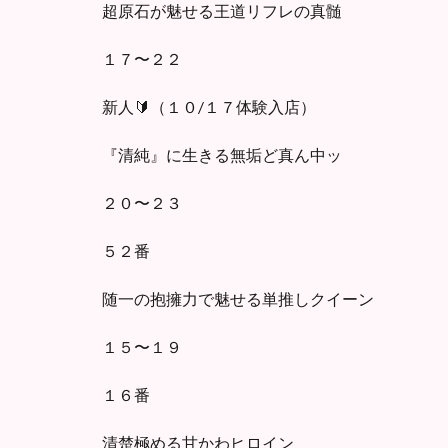
超原石が魅せる王道リフレの真髄
１７〜２２
新人🔰（１０/１７体験入店）
『清純』に生きる無垢ど真ん中ッ
２０〜２３
５２番
随一の抱擁力で魅せる単推しクイーン
１５〜１９
１６番
清楚極める甘かわヒロイン