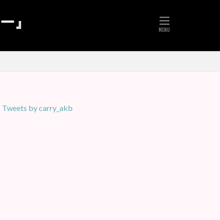
リー』
Tweets by carry_akb