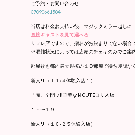
ご予約・お問い合わせ
07090661584
当店は料金お支払い後、マジックミラー越しに
直接キャストを見て選べる
リフレ店ですので、指名がお決まりでない場合
※混雑状況によっては店頭のチェキのみでご案
部屋数も都内最大規模の
１０部屋
で待ち時間な
新人🔰（１１/４体験入店１）
『旬』全開ッ!!華奢な甘CUTEロリ入店
１５〜１９
新人🔰（１０/２５体験入店）