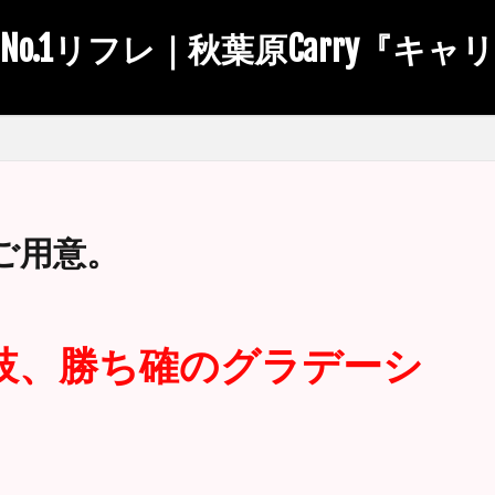
No.1リフレ｜秋葉原Carry『キャ
ご用意。
肢、勝ち確のグラデーシ