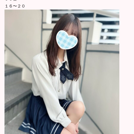
１６〜２０