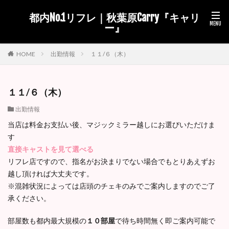
都内No.1リフレ｜秋葉原Carry『キャリ
ー』
出勤情報
１１/６（木）
HOME
１１/６（木）
出勤情報
当店は料金お支払い後、マジックミラー越しにお選びいただけま
す
直接キャストを見て選べる
リフレ店ですので、指名がお決まりでない場合でもとりあえずお
越し頂ければ大丈夫です。
※混雑状況によっては店頭のチェキのみでご案内しますのでご了
承ください。
部屋数も都内最大規模の
１０部屋
で待ち時間無く即ご案内可能で