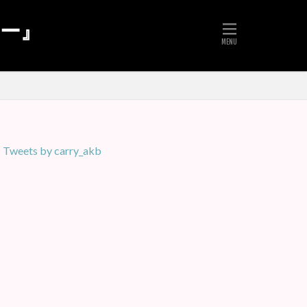
リー』
Tweets by carry_akb