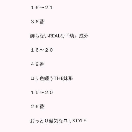
１６〜２１
３６番
飾らないREALな『幼』成分
１６〜２０
４９番
ロリ色纏うTHE妹系
１５〜２０
２６番
おっとり健気なロリSTYLE