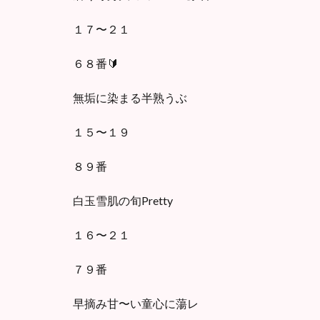
１７〜２１
６８番🔰
無垢に染まる半熟うぶ
１５〜１９
８９番
白玉雪肌の旬Pretty
１６〜２１
７９番
早摘み甘〜い童心に蕩レ