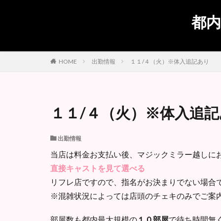
都内
出勤情報
１１/４（火）※体入追記あり
HOME
１１/４（火）※体入追
出勤情報
当店は料金お支払い後、マジックミラー越しに
直接キャストを見て選べる
リフレ店ですので、指名がお決まりでない場合
※混雑状況によっては店頭のチェキのみでご案
部屋数も都内最大規模の
１０部屋
で待ち時間無