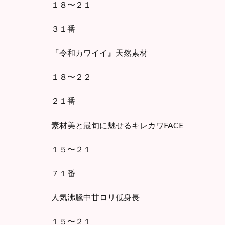
１８〜２１
３１番
『令和カワイイ』天然素材
１８〜２２
２１番
素材美と最旬に魅せるキレカワFACE
１５〜２１
７１番
人気沸騰中甘ロリ低身長
１５〜２１