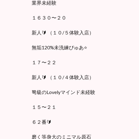
業界未経験
１６３０〜２０
新人🔰 （１０/５体験入店）
無垢120%未洗練ぴゅあ⭐️
１７〜２２
新人🔰 （１０/４体験入店）
弩級のLovelyマインド未経験
１５〜２１
６２番🔰
磨く等身大のミニマル原石