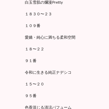
白玉雪肌の爛漫Pretty
１８３０〜２３
１０９番
愛嬌・純心に満ちる柔和空間
１８〜２２
９１番
令和に生きる純正ナデシコ
１５〜２０
９５番
色香混じる清涼パフューム