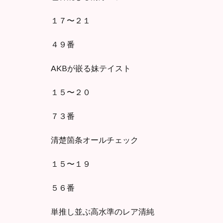
１７〜２１
４９番
AKBが嵌る妹テイスト
１５〜２０
７３番
清楚箇条オールチェック
１５〜１９
５６番
単推し並ぶ高水準のレア清純