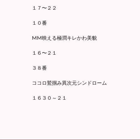
１７〜２２
１０番
MM映える極潤キレかわ美貌
１６〜２１
３８番
ココロ鷲掴み異次元シンドローム
１６３０～２１