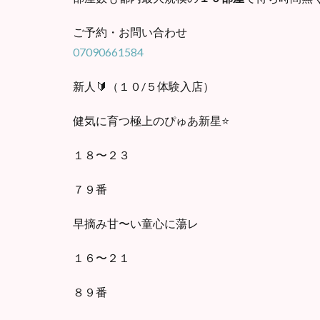
ご予約・お問い合わせ
07090661584
新人🔰（１０/５体験入店）
健気に育つ極上のぴゅあ新星⭐️
１８〜２３
７９番
早摘み甘〜い童心に蕩レ
１６〜２１
８９番