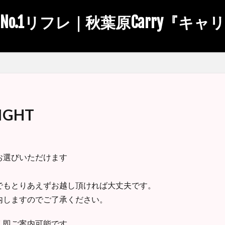
No.1リフレ｜秋葉原Carry『キャ
GHT
お選びいただけます
でもとりあえずお越し頂ければ大丈夫です。
内しますのでご了承ください。
く即ご案内可能です。