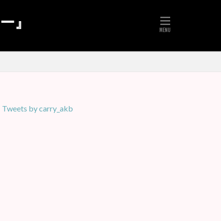
リー』
Tweets by carry_akb