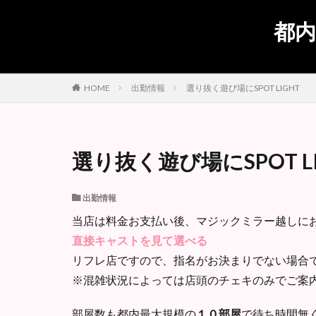
都内
出勤情報
選り抜く遊び場にSPOT LIGHT
HOME
選り抜く遊び場にSPOT LI
出勤情報
当店は料金お支払い後、マジックミラー越しに
直接キャストを見て選べる
リフレ店ですので、指名がお決まりでない場合
※混雑状況によっては店頭のチェキのみでご案
部屋数も都内最大規模の
１０部屋
で待ち時間無