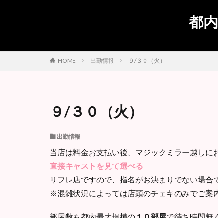
都内
出勤情報
９/３０（火）
HOME
９/３０（火）
出勤情報
当店は料金お支払い後、マジックミラー越しに
直接キャストを見て選べる
リフレ店ですので、指名がお決まりでない場合
※混雑状況によっては店頭のチェキのみでご案
部屋数も都内最大規模の
１０部屋
で待ち時間無