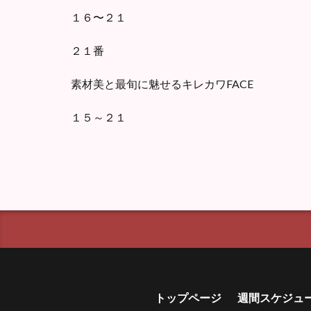
１６〜２１
２１番
素材美と最旬に魅せるキレカワFACE
１５～２１
トップページ
週間スケジュ