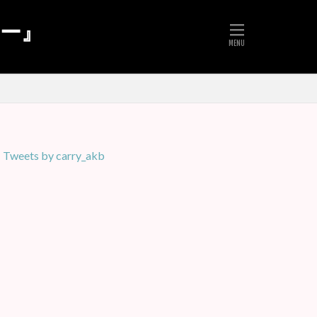
リー』
Tweets by carry_akb