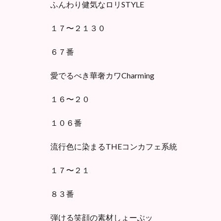
ふんわり健気なロリSTYLE
１７〜２１３０
６７番
愛でるべき華奢カワCharming
１６〜２０
１０６番
流行色に染まるTHEコンカフェ系統
１７〜２１
８３番
弾ける笑顔の素材しょーぶッ