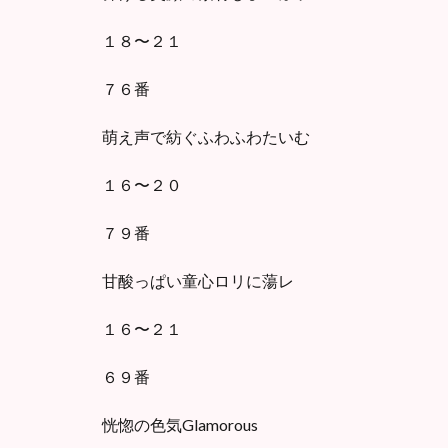
１８〜２１
７６番
萌え声で紡ぐふわふわたいむ
１６〜２０
７９番
甘酸っぱい童心ロリに蕩レ
１６〜２１
６９番
恍惚の色気Glamorous