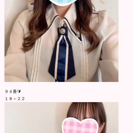
９４番🔰
１８～２２