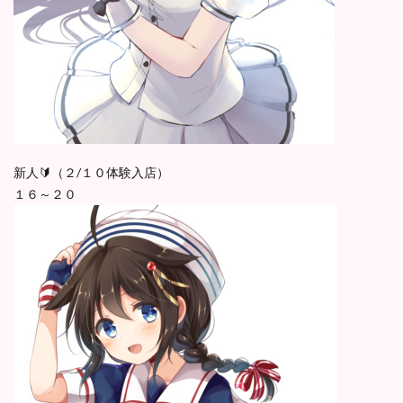
新人🔰（２/１０体験入店）
１６～２０