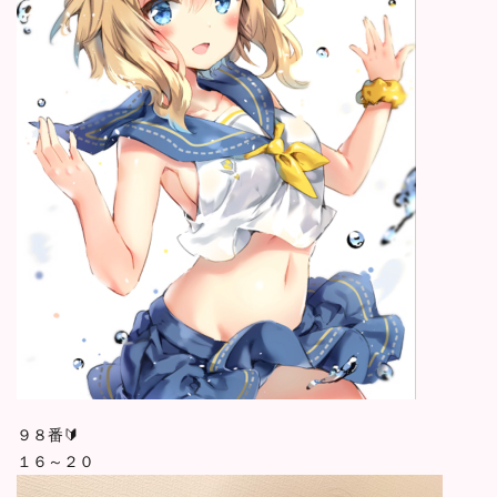
９８番🔰
１６～２０