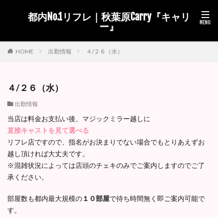
都内No.1リフレ｜秋葉原Carry『キャリ
ー』
出勤情報
４/２６（水）
HOME
４/２６（水）
出勤情報
当店は料金お支払い後、マジックミラー越しに
直接キャストを見て選べる
リフレ店ですので、指名がお決まりでない場合でもとりあえずお
越し頂ければ大丈夫です。
※混雑状況によっては店頭のチェキのみでご案内しますのでご了
承ください。
部屋数も都内最大規模の
１０部屋
で待ち時間無く即ご案内可能で
す。