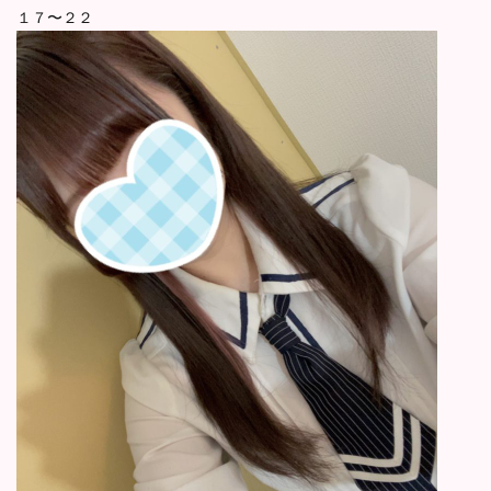
１７〜２２