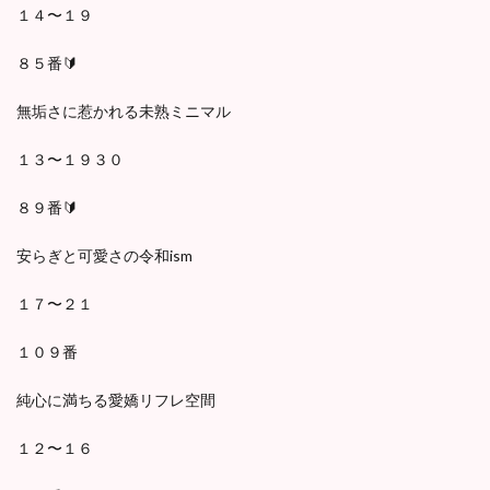
１４〜１９
８５番🔰
無垢さに惹かれる未熟ミニマル
１３〜１９３０
８９番🔰
安らぎと可愛さの令和ism
１７〜２１
１０９番
純心に満ちる愛嬌リフレ空間
１２〜１６