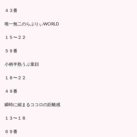
４３番
唯一無二のらぶりぃWORLD
１５〜２２
５９番
小柄半熟うぶ童顔
１８〜２２
４９番
瞬時に縮まるココロの距離感
１３〜１８
６９番