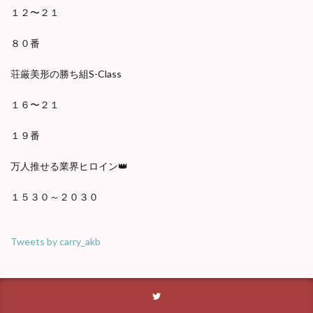
１２〜２１
８０番
荘厳美形の勝ち組S-Class
１６〜２１
１９番
万人推せる業界ヒロイン👑
１５３０～２０３０
Tweets by carry_akb