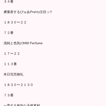
３４番
虜量産するぴゅあPretty注目ッ!!
１８３０〜２２
７２番
清純と色気のMiX Perfume
１７〜２２
１１３番
本日完売御礼
１８３０〜２１３０
７３番
一貫する無垢な天然素材