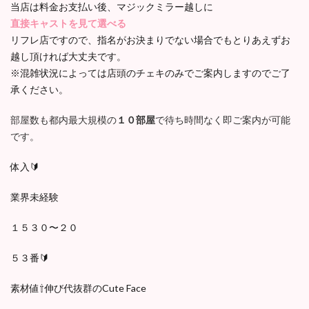
当店は料金お支払い後、マジックミラー越しに
直接キャストを見て選べる
リフレ店ですので、指名がお決まりでない場合でもとりあえずお
越し頂ければ大丈夫です。
※混雑状況によっては店頭のチェキのみでご案内しますのでご了
承ください。
部屋数も都内最大規模の
１０部屋
で待ち時間なく即ご案内が可能
です。
体入🔰
業界未経験
１５３０〜２０
５３番🔰
素材値⇧伸び代抜群のCute Face