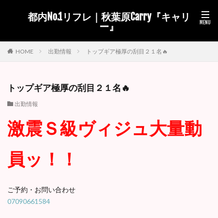
都内No.1リフレ｜秋葉原Carry『キャリ
ー』
出勤情報
トップギア極厚の刮目２１名🔥
HOME
トップギア極厚の刮目２１名🔥
出勤情報
激震Ｓ級ヴィジュ大量動
員ッ！！
ご予約・お問い合わせ
07090661584