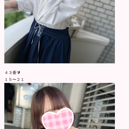
４３番🔰
１５〜２１