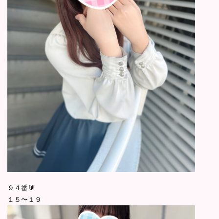
９４番🔰
１５〜１９