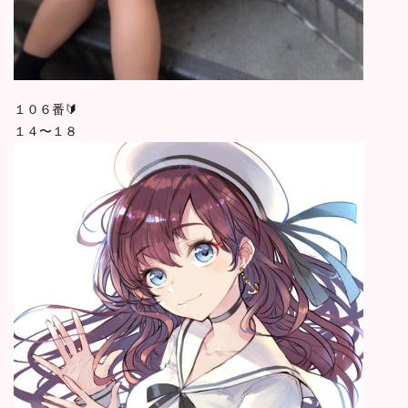
１０６番🔰
１４〜１８