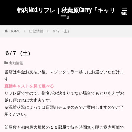
都内No.1リフレ｜秋葉原Carry『キャリ
ー』
出勤情報
６/７（土）
HOME
６/７（土）
出勤情報
当店は料金お支払い後、マジックミラー越しにお選びいただけま
す
直接キャストを見て選べる
リフレ店ですので、指名がお決まりでない場合でもとりあえずお
越し頂ければ大丈夫です。
※混雑状況によっては店頭のチェキのみでご案内しますのでご了
承ください。
部屋数も都内最大規模の
１０部屋
で待ち時間無く即ご案内可能で