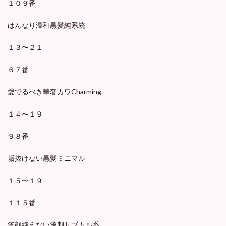
１０９番
はんなり温和黒髪純系統
１３〜２１
６７番
愛でるべき華奢カワCharming
１４〜１９
９８番
垢抜けない黒髪ミニマル
１５〜１９
１１５番
笑顔絶えない溌剌サブカル系