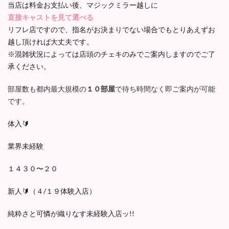
当店は料金お支払い後、マジックミラー越しに
直接キャストを見て選べる
リフレ店ですので、指名がお決まりでない場合でもとりあえずお
越し頂ければ大丈夫です。
※混雑状況によっては店頭のチェキのみでご案内しますのでご了
承ください。
部屋数も都内最大規模の
１０部屋
で待ち時間なく即ご案内が可能
です。
体入🔰
業界未経験
１４３０〜２０
新人🔰（４/１９体験入店）
純粋さと可憐が織りなす未経験入店ッ!!