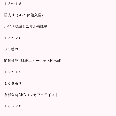
１３〜１８
新人🔰（４/５体験入店）
か弱さ凝縮ミニマル清純星
１５〜２０
３３番🔰
絶賛好評!!純正ニュージェネKawaii
１２〜１９
１０６番🔰
令和全開AKBコンカフェテイスト
１６〜２０