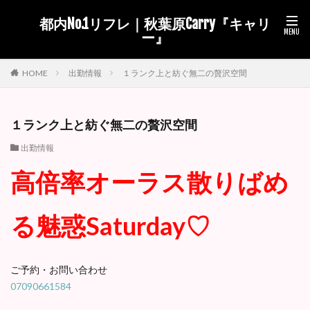
都内No.1リフレ｜秋葉原Carry『キャリ
ー』
出勤情報
１ランク上と紡ぐ無二の贅沢空間
HOME
１ランク上と紡ぐ無二の贅沢空間
出勤情報
高倍率オーラス散りばめ
る魅惑Saturday♡
ご予約・お問い合わせ
07090661584