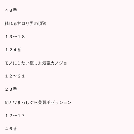
４８番
触れる甘ロリ界の頂🚀
１３〜１８
１２４番
モノにしたい癒し系最強カノジョ
１２〜２１
２３番
旬カワまっしぐら美麗ポゼッション
１２〜１７
４６番