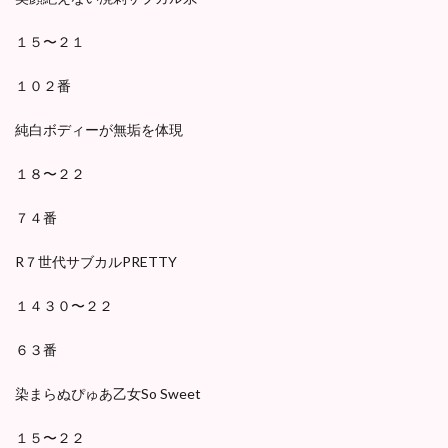
１５〜２１
１０２番
純白ボディーが無垢を体現
１８〜２２
７４番
R７世代サブカルPRETTY
１４３０〜２２
６３番
染まらぬぴゅあ乙女So Sweet
１５〜２２