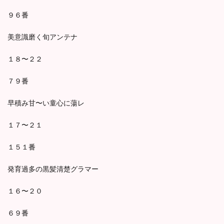
９６番
美意識磨く旬アンテナ
１８〜２２
７９番
早積み甘〜い童心に蕩レ
１７〜２１
１５１番
発育過多の黒髪清楚グラマー
１６〜２０
６９番