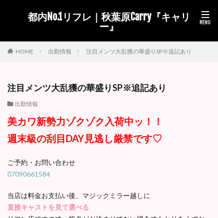
都内No.1リフレ｜秋葉原Carry『キャリ
ー』
出勤情報
注目メンツ大乱獲の華盛りSP※追記あり
HOME
注目メンツ大乱獲の華盛りSP※追記あり
出勤情報
美カワ新勢力ゾクゾク入荷中ッ！！
週末級の刮目DAY見逃し厳禁です♡
ご予約・お問い合わせ
07090661584
当店は料金お支払い後、マジックミラー越しに
直接キャストを見て選べる