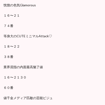
恍惚の色気Glamorous
１６〜２１
７４番
等身大のCUTEミニマルAttack♡
１８〜２２
３８番
業界屈指の内面最高魅了値
１６〜２１３０
６０番
値千金メディア匹敵の芸能ビジュ