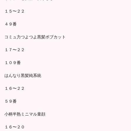
１５〜２２
４９番
コミュ力つよつよ黒髪ボブカット
１７〜２２
１０９番
はんなり黒髪純系統
１６〜２２
５９番
小柄半熟ミニマル童顔
１６〜２０