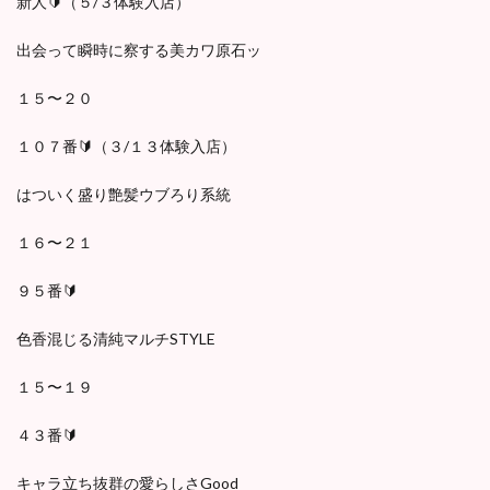
新人🔰（５/３体験入店）
出会って瞬時に察する美カワ原石ッ
１５〜２０
１０７番🔰（３/１３体験入店）
はついく盛り艶髪ウブろり系統
１６〜２１
９５番🔰
色香混じる清純マルチSTYLE
１５〜１９
４３番🔰
キャラ立ち抜群の愛らしさGood