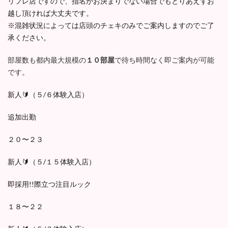
リフレ店ですので、指名がお決まりでない場合でもとりあえずお
越し頂ければ大丈夫です。
※混雑状況によっては店頭のチェキのみでご案内しますのでご了
承ください。
部屋数も都内最大規模の
１０部屋
で待ち時間なく即ご案内が可能
です。
新人🔰（５/６体験入店）
追加出勤
２０〜２３
新人🔰（５/１５体験入店）
即採用!!際立つ注目ルック
１８〜２２