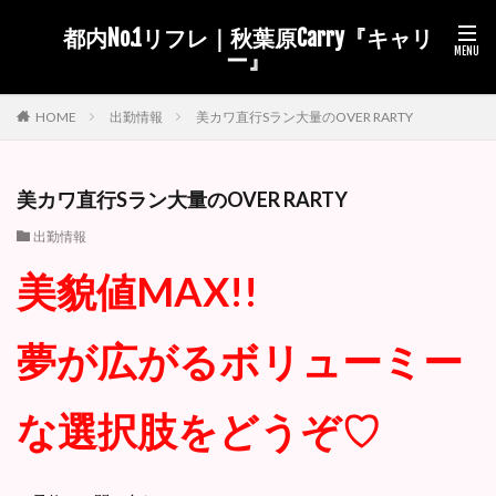
都内No.1リフレ｜秋葉原Carry『キャリ
ー』
出勤情報
美カワ直行Sラン大量のOVER RARTY
HOME
美カワ直行Sラン大量のOVER RARTY
出勤情報
美貌値MAX!!
夢が広がるボリューミー
な選択肢をどうぞ♡