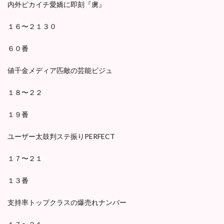
内外ピカイチ愛嬌に即刻『虜』
１６〜２１３０
６０番
値千金メディア匹敵の芸能ビジュ
１８〜２２
１９番
ユーザー太鼓判ステ振りPERFECT
１７〜２１
１３番
支持率トップクラスの爆売れナンバー