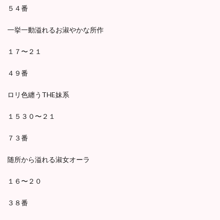
５４番
一挙一動溢れるお淑やかな所作
１７〜２１
４９番
ロリ色纏うTHE妹系
１５３０〜２１
７３番
随所から溢れる淑女オーラ
１６〜２０
３８番