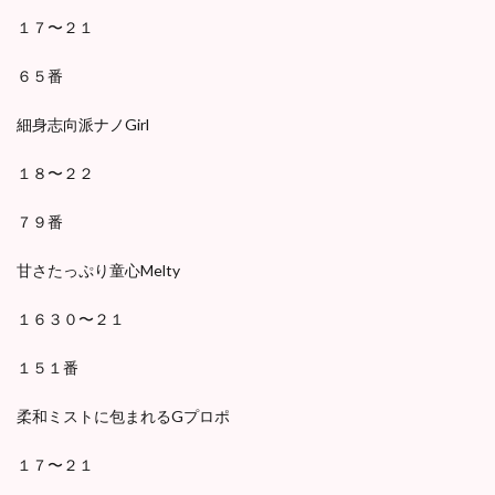
１７〜２１
６５番
細身志向派ナノGirl
１８〜２２
７９番
甘さたっぷり童心Melty
１６３０〜２１
１５１番
柔和ミストに包まれるGプロポ
１７〜２１