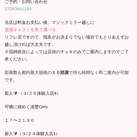
ご予約・お問い合わせ
07090661584
当店は料金お支払い後、マジックミラー越しに
直接キャストを見て選べる
リフレ店ですので、指名がお決まりでない場合でもとりあえずお
越し頂ければ大丈夫です。
※混雑状況によっては店頭のチェキのみでご案内しますのでご了
承ください。
部屋数も都内最大規模の
１０部屋
で待ち時間なく即ご案内が可能
です。
新人🔰 （３/２６体験入店4）
可憐に煌めく清楚Girly
１７〜２１３０
新人🔰（３/２４体験入店1）