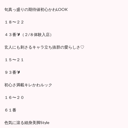
旬真っ盛りの期待値初心かわLOOK
１８〜２２
４３番🔰（２/８体験入店）
玄人にも刺さるキャラ立ち抜群の愛らしさ♡
１５〜２１
９３番🔰
初心さ満載キレかわルック
１６〜２０
６１番
色気に滾る細身美脚Style