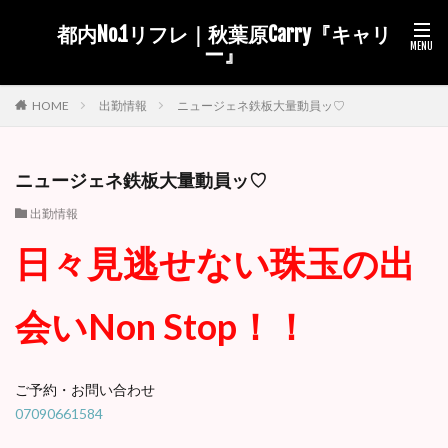
都内No.1リフレ｜秋葉原Carry『キャリ
ー』
出勤情報
ニュージェネ鉄板大量動員ッ♡
HOME
ニュージェネ鉄板大量動員ッ♡
出勤情報
日々見逃せない珠玉の出
会いNon Stop！！
ご予約・お問い合わせ
07090661584