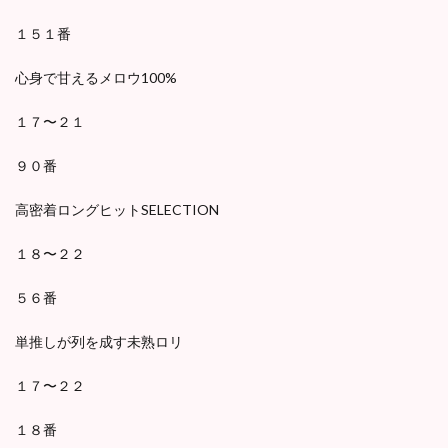
１５１番
心身で甘えるメロウ100%
１７〜２１
９０番
高密着ロングヒットSELECTION
１８〜２２
５６番
単推しが列を成す未熟ロリ
１７〜２２
１８番