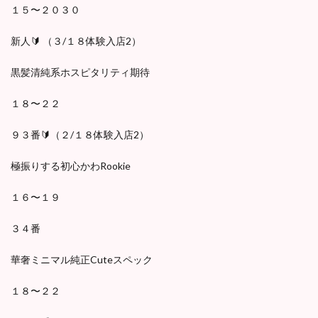
１５〜２０３０
新人🔰 （３/１８体験入店2）
黒髪清純系ホスピタリティ期待
１８〜２２
９３番🔰（２/１８体験入店2）
極振りする初心かわRookie
１６〜１９
３４番
華奢ミニマル純正Cuteスペック
１８〜２２