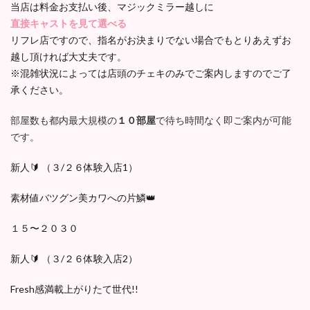
当店は料金お支払い後、マジックミラー越しに
直接キャストを見て選べる
リフレ店ですので、指名がお決まりでない場合でもとりあえずお
越し頂ければ大丈夫です。
※混雑状況によっては店頭のチェキのみでご案内しますのでご了
承ください。
部屋数も都内最大規模の
１０部屋
で待ち時間なく即ご案内が可能
です。
新人🔰 （３/２６体験入店1）
素材値バツグン美カワへの片鱗👑
１５〜２０３０
新人🔰 （３/２６体験入店2）
Fresh感満載上がりたて世代!!