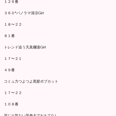
１２６番
３６０°パノラマ清涼Girl
１８〜２２
８１番
トレンド追う天真爛漫Girl
１７〜２１
４９番
コミュ力つよつよ黒髪ボブカット
１７〜２２
１０８番
混じり気ない等身大でおもてなし