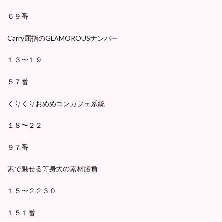
６９番
Carry屈指のGLAMOROUSナンバー
１３〜１９
５７番
くりくりおめめコンカフェ系統
１８〜２２
９７番
素で魅せる等身大の素材勝負
１５〜２２３０
１５１番