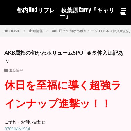
都内No.1リフレ｜秋葉原Carry『キャリ
ー』
出勤情報
AKB屈指の旬かわボリュームSPOT🔥※体入追記あ
HOME
AKB屈指の旬かわボリュームSPOT🔥※体入追記あ
り
出勤情報
休日を至福に導く超強ラ
インナップ進撃ッ！！
ご予約・お問い合わせ
07090661584