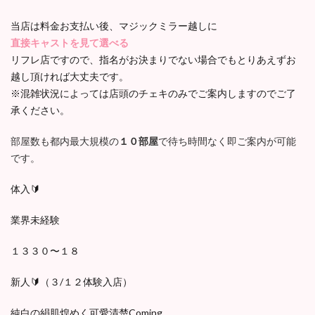
当店は料金お支払い後、マジックミラー越しに
直接キャストを見て選べる
リフレ店ですので、指名がお決まりでない場合でもとりあえずお
越し頂ければ大丈夫です。
※混雑状況によっては店頭のチェキのみでご案内しますのでご了
承ください。
部屋数も都内最大規模の
１０部屋
で待ち時間なく即ご案内が可能
です。
体入🔰
業界未経験
１３３０〜１８
新人🔰（３/１２体験入店）
純白の絹肌煌めく可愛清楚Coming