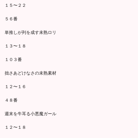
１５〜２２
５６番
単推しが列を成す未熟ロリ
１３〜１８
１０３番
拙さあどけなさの未熟素材
１２〜１６
４８番
週末を牛耳る小悪魔ガール
１２〜１８