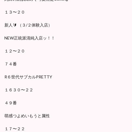
１３〜２０
新人🔰 （３/２体験入店）
NEW正統派清純入店ッ！！
１２〜２０
７４番
R６世代サブカルPRETTY
１６３０〜２２
４９番
萌感つよめいもうと属性
１７〜２２