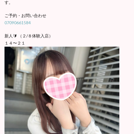
す。
ご予約・お問い合わせ
07090661584
新人🔰 （２/８体験入店）
１４〜２１