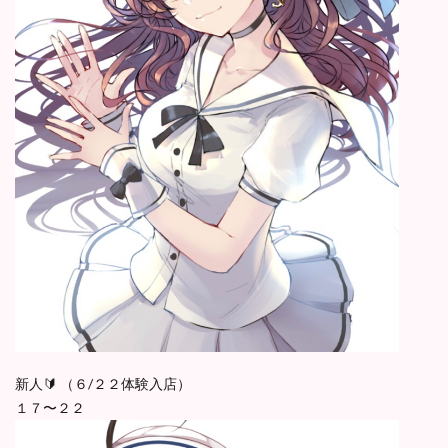
新人🔰 （６/２２体験入店）
１７〜２２