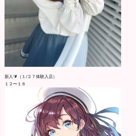
新人🔰（１/２７体験入店）
１２〜１６