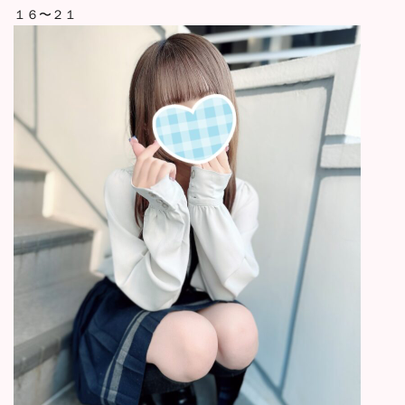
１６〜２１