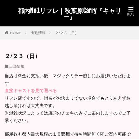
都内No.1リフレ｜秋葉原Carry『キャリ
ー』
出勤情報
２/２３（日）
HOME
２/２３（日）
出勤情報
当店は料金お支払い後、マジックミラー越しにお選びいただけま
す
直接キャストを見て選べる
リフレ店ですので、指名がお決まりでない場合でもとりあえずお
越し頂ければ大丈夫です。
※混雑状況によっては店頭のチェキのみでご案内しますのでご了
承ください。
部屋数も都内最大規模の
１０部屋
で待ち時間無く即ご案内可能で