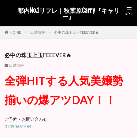
都内No.1リフレ｜秋葉原Carry『キャリ
ー』
出勤情報
必中の珠玉上玉FEEEVER🔥
HOME
必中の珠玉上玉FEEEVER🔥
出勤情報
全弾HITする人気美嬢勢
揃いの爆アツDAY！！
ご予約・お問い合わせ
07090661584