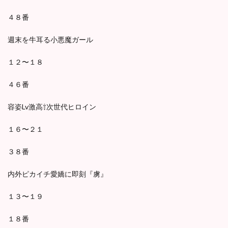
４８番
週末を牛耳る小悪魔ガール
１２〜１８
４６番
容姿Lv激高⇧次世代ヒロイン
１６〜２１
３８番
内外ピカイチ愛嬌に即刻『虜』
１３〜１９
１８番