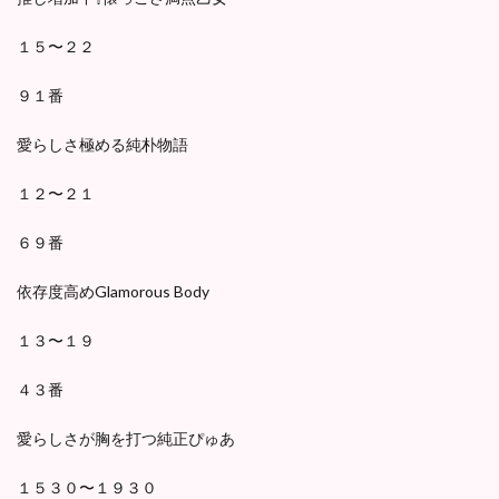
１５〜２２
９１番
愛らしさ極める純朴物語
１２〜２１
６９番
依存度高めGlamorous Body
１３〜１９
４３番
愛らしさが胸を打つ純正ぴゅあ
１５３０〜１９３０