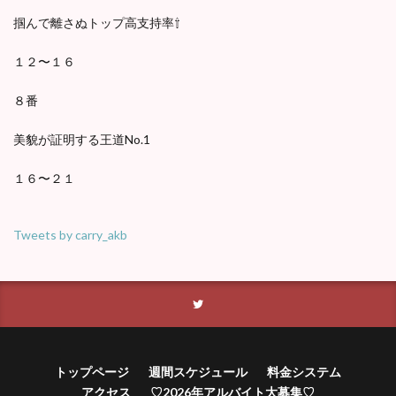
掴んで離さぬトップ高支持率⇧
１２〜１６
８番
美貌が証明する王道No.1
１６〜２１
Tweets by carry_akb
トップページ
週間スケジュール
料金システム
アクセス
♡2026年アルバイト大募集♡