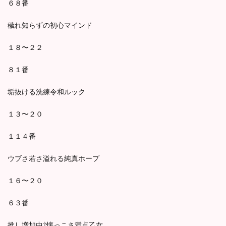
６８番
穢れ知らずの初心マインド
１８〜２２
８１番
垢抜ける洗練令和ルック
１３〜２０
１１４番
ウブさ若さ溢れる純真ホープ
１６〜２０
６３番
推し増加中⇧懐っこさ満点乙女