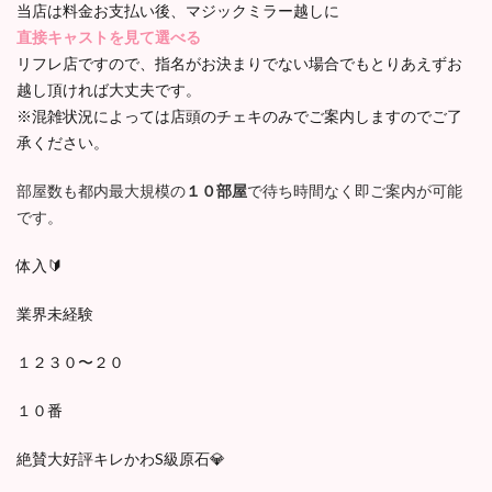
当店は料金お支払い後、マジックミラー越しに
直接キャストを見て選べる
リフレ店ですので、指名がお決まりでない場合でもとりあえずお
越し頂ければ大丈夫です。
※混雑状況によっては店頭のチェキのみでご案内しますのでご了
承ください。
部屋数も都内最大規模の
１０部屋
で待ち時間なく即ご案内が可能
です。
体入🔰
業界未経験
１２３０〜２０
１０番
絶賛大好評キレかわS級原石💎