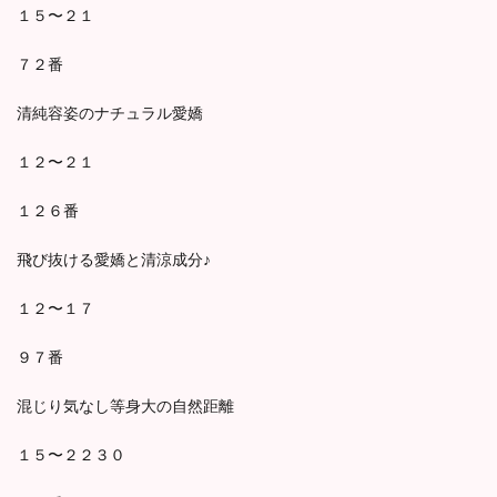
１５〜２１
７２番
清純容姿のナチュラル愛嬌
１２〜２１
１２６番
飛び抜ける愛嬌と清涼成分♪
１２〜１７
９７番
混じり気なし等身大の自然距離
１５〜２２３０