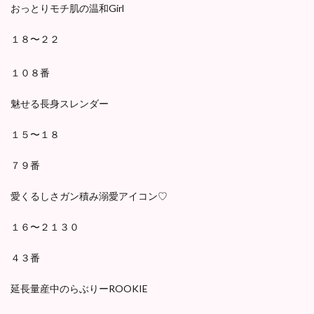
おっとりモチ肌の温和Girl
１８〜２２
１０８番
魅せる長身スレンダー
１５〜１８
７９番
愛くるしさガン積み溺愛アイコン♡
１６〜２１３０
４３番
延長量産中のらぶりーROOKIE