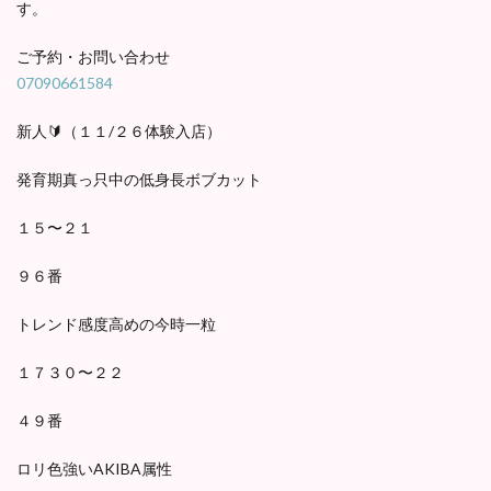
す。
ご予約・お問い合わせ
07090661584
新人🔰（１１/２６体験入店）
発育期真っ只中の低身長ボブカット
１５〜２１
９６番
トレンド感度高めの今時一粒
１７３０〜２２
４９番
ロリ色強いAKIBA属性