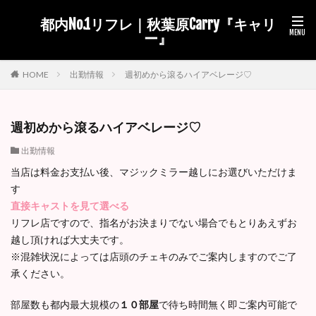
都内No.1リフレ｜秋葉原Carry『キャリ
ー』
出勤情報
週初めから滾るハイアベレージ♡
HOME
週初めから滾るハイアベレージ♡
出勤情報
当店は料金お支払い後、マジックミラー越しにお選びいただけま
す
直接キャストを見て選べる
リフレ店ですので、指名がお決まりでない場合でもとりあえずお
越し頂ければ大丈夫です。
※混雑状況によっては店頭のチェキのみでご案内しますのでご了
承ください。
部屋数も都内最大規模の
１０部屋
で待ち時間無く即ご案内可能で