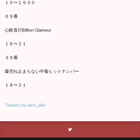
１５〜１９３０
６９番
心酔直行Billion Glamour
１６〜２１
３９番
爆売れ止まらない中毒ヒットナンバー
１８〜２１
Tweets by carry_akb