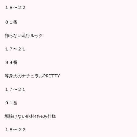
１８〜２２
８１番
飾らない流行ルック
１７〜２１
９４番
等身大のナチュラルPRETTY
１７〜２１
９１番
垢抜けない純朴ぴゅあ仕様
１８〜２２