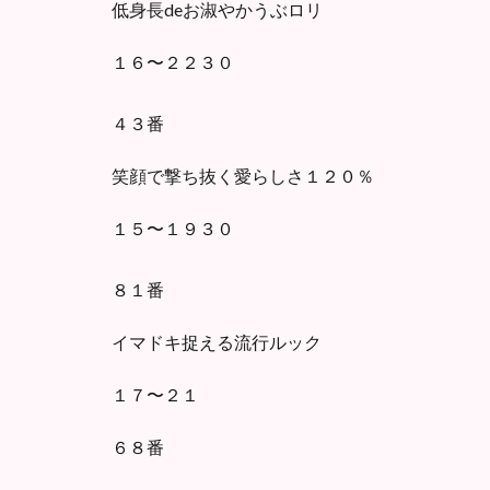
低身長deお淑やかうぶロリ
１６〜２２３０
４３番
笑顔で撃ち抜く愛らしさ１２０％
１５〜１９３０
８１番
イマドキ捉える流行ルック
１７〜２１
６８番