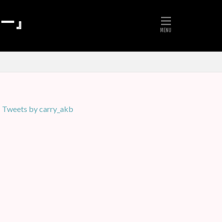
リー』
Tweets by carry_akb