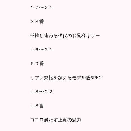
１７〜２１
３８番
単推し連ねる稀代のお兄様キラー
１６〜２１
６０番
リフレ規格を超えるモデル級SPEC
１８〜２２
１８番
ココロ満たす上質の魅力