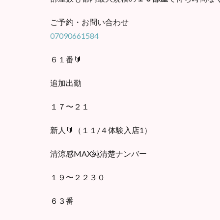
ご予約・お問い合わせ
07090661584
６１番🔰
追加出勤
１７〜２１
新人🔰（１１/４体験入店1）
清涼感MAX純清楚ナンバー
１９〜２２３０
６３番