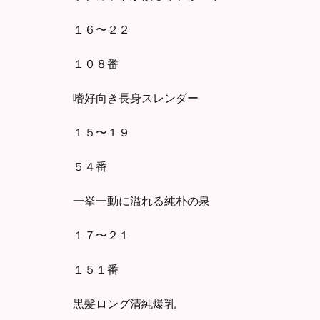
１６〜２２
１０８番
嗜好向き長身スレンダー
１５〜１９
５４番
一挙一動に溢れる純朴の泉
１７〜２１
１５１番
黒髪ロング清純爆乳