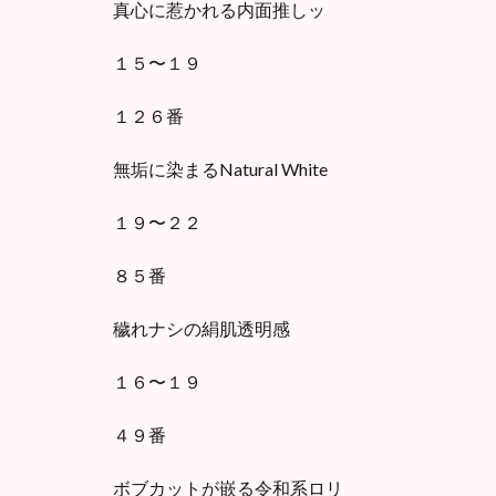
真心に惹かれる内面推しッ
１５〜１９
１２６番
無垢に染まるNatural White
１９〜２２
８５番
穢れナシの絹肌透明感
１６〜１９
４９番
ボブカットが嵌る令和系ロリ