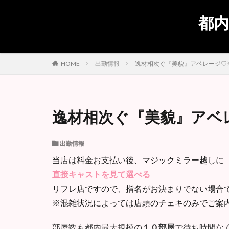
都内
出勤情報
逸材相次ぐ『美貌』アベレージ♡
HOME
逸材相次ぐ『美貌』アベ
出勤情報
当店は料金お支払い後、マジックミラー越しに
直接キャストを見て選べる
リフレ店ですので、指名がお決まりでない場合
※混雑状況によっては店頭のチェキのみでご案
部屋数も都内最大規模の
１０部屋
で待ち時間な