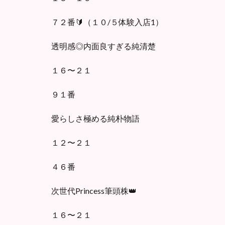
７２番🔰（１０/５体験入店1）
透明感◎内面良すぎる純清楚
１６〜２１
９１番
愛らしさ極める純朴物語
１２〜２１
４６番
次世代Princess筆頭株👑
１６〜２１