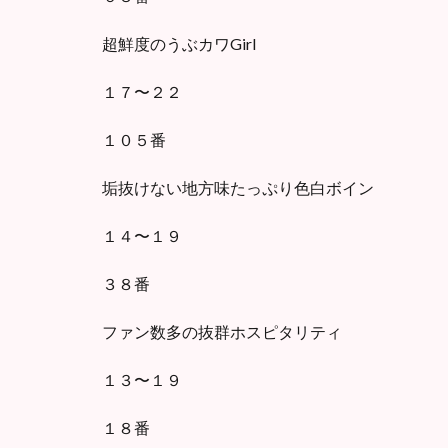
超鮮度のうぶカワGirl
１７〜２２
１０５番
垢抜けない地方味たっぷり色白ボイン
１４〜１９
３８番
ファン数多の抜群ホスピタリティ
１３〜１９
１８番