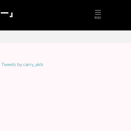
リー』
Tweets by carry_akb