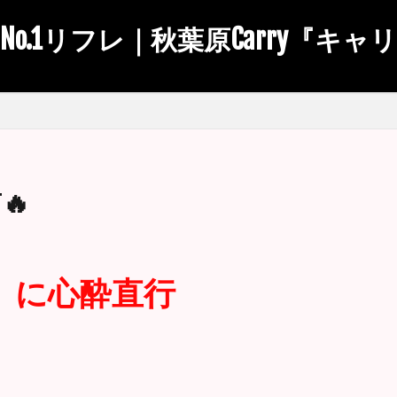
No.1リフレ｜秋葉原Carry『キャ
🔥
』に心酔直行