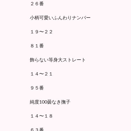
２６番
小柄可愛いふんわりナンバー
１９〜２２
８１番
飾らない等身大ストレート
１４〜２１
９５番
純度100曇なき撫子
１４〜１８
６３番