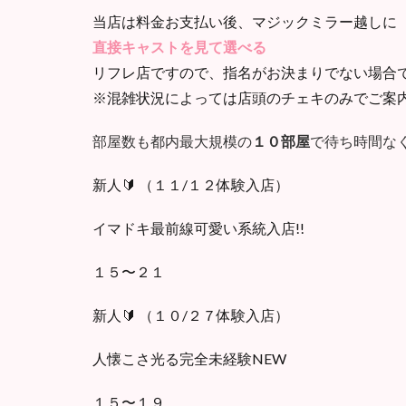
当店は料金お支払い後、マジックミラー越しに
直接キャストを見て選べる
リフレ店ですので、指名がお決まりでない場合
※混雑状況によっては店頭のチェキのみでご案
部屋数も都内最大規模の
１０部屋
で待ち時間な
新人🔰 （１１/１２体験入店）
イマドキ最前線可愛い系統入店!!
１５〜２１
新人🔰 （１０/２７体験入店）
人懐こさ光る完全未経験NEW
１５〜１９