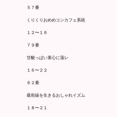
５７番
くりくりおめめコンカフェ系統
１２〜１６
７９番
甘酸っぱい童心に蕩レ
１６〜２２
６２番
最前線を生きるおしゃれイズム
１８〜２１