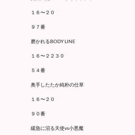
１６〜２０
９７番
磨かれるBODY LINE
１６〜２２３０
５４番
奥手したたか純朴の仕草
１６〜２０
９０番
緩急に沼る天使vs小悪魔