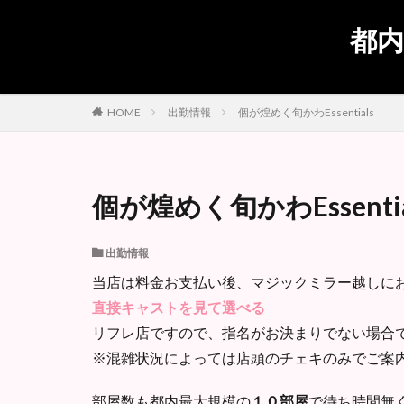
都内
出勤情報
個が煌めく旬かわEssentials
HOME
個が煌めく旬かわEssentia
出勤情報
当店は料金お支払い後、マジックミラー越しに
直接キャストを見て選べる
リフレ店ですので、指名がお決まりでない場合
※混雑状況によっては店頭のチェキのみでご案
部屋数も都内最大規模の
１０部屋
で待ち時間無