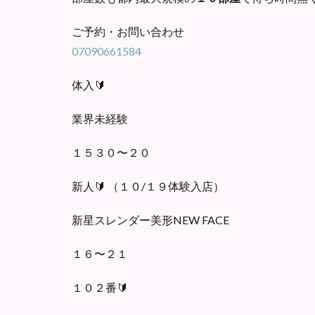
ご予約・お問い合わせ
07090661584
体入🔰
業界未経験
１５３０〜２０
新人🔰 （１０/１９体験入店）
新星スレンダー美形NEW FACE
１６〜２１
１０２番🔰