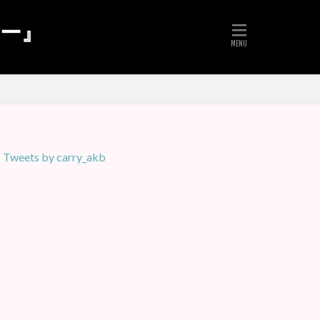
リー』
Tweets by carry_akb