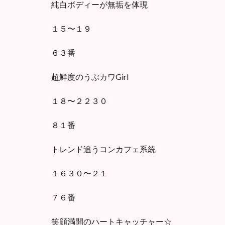
純白ボディーが無垢を体現
１５〜１９
６３番
超鮮度のうぶカワGirl
１８〜２２３０
８１番
トレンド追うコンカフェ系統
１６３０〜２１
７６番
笑顔満開のハートキャッチャー☆