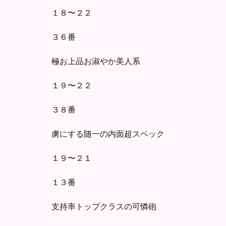
１８〜２２
３６番
極お上品お淑やか美人系
１９〜２２
３８番
虜にする随一の内面超スペック
１９〜２１
１３番
支持率トップクラスの可憐砲